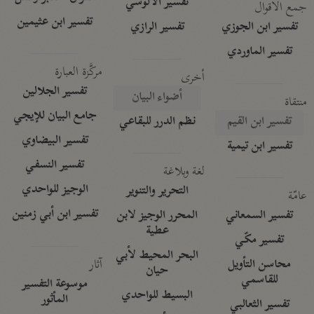
تفسير الآلوسي
جمع الأقوال
تفسير ابن عثيمين
تفسير ابن الجوزي
تفسير الرازي
تفسير الماوردي
مركَّزة العبارة
أخرى
تفسير الجلالين
أضواء البيان
منتقاة
جامع البيان للإيجي
تفسير ابن القيم
نظم الدرر للبقاعي
تفسير البيضاوي
تفسير ابن تيمية
تفسير النسفي
لغة وبلاغة
الوجيز للواحدي
التحرير والتنوير
عامّة
تفسير ابن أبي زمنين
تفسير السمعاني
المحرر الوجيز لابن
عطية
تفسير مكّي
البحر المحيط لأبي
آثار
محاسن التأويل
حيان
للقاسمي
موسوعة التفسير
البسيط للواحدي
المأثور
تفسير الثعالبي