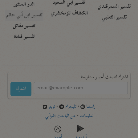
تفسير أبي السعود
الدر المنثور
تفسير السمرقندي
الكشاف للزمخشري
تفسير ابن أبي حاتم
تفسير الثعلبي
تفسير مقاتل
تفسير قتادة
اشترك لتصلك أخبار مشاريعنا
اشترك
راسلنا
•
تليجرام
•
تويتر
تعليمات
•
عن الباحث القرآني
أندرويد
أيفون