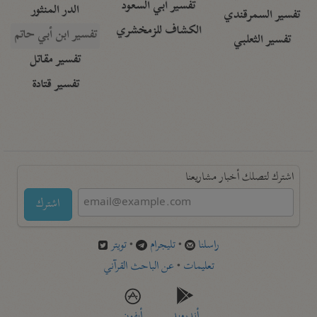
تفسير أبي السعود
الدر المنثور
تفسير السمرقندي
الكشاف للزمخشري
تفسير ابن أبي حاتم
تفسير الثعلبي
تفسير مقاتل
تفسير قتادة
اشترك لتصلك أخبار مشاريعنا
اشترك
راسلنا
•
تليجرام
•
تويتر
تعليمات
•
عن الباحث القرآني
أندرويد
أيفون