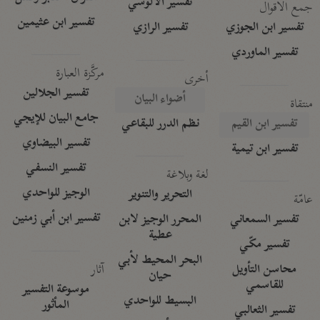
تفسير الآلوسي
جمع الأقوال
تفسير ابن عثيمين
تفسير ابن الجوزي
تفسير الرازي
تفسير الماوردي
مركَّزة العبارة
أخرى
تفسير الجلالين
أضواء البيان
منتقاة
جامع البيان للإيجي
تفسير ابن القيم
نظم الدرر للبقاعي
تفسير البيضاوي
تفسير ابن تيمية
تفسير النسفي
لغة وبلاغة
الوجيز للواحدي
التحرير والتنوير
عامّة
تفسير ابن أبي زمنين
تفسير السمعاني
المحرر الوجيز لابن
عطية
تفسير مكّي
البحر المحيط لأبي
آثار
محاسن التأويل
حيان
للقاسمي
موسوعة التفسير
البسيط للواحدي
المأثور
تفسير الثعالبي