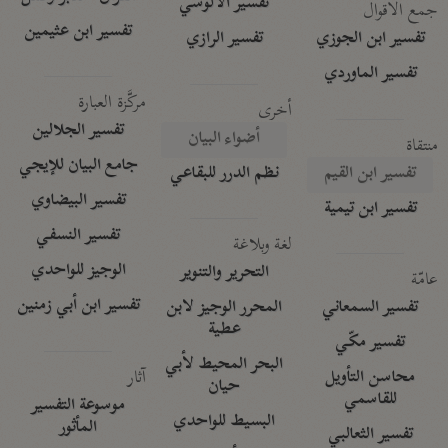
تفسير الآلوسي
جمع الأقوال
تفسير ابن عثيمين
تفسير ابن الجوزي
تفسير الرازي
تفسير الماوردي
مركَّزة العبارة
أخرى
تفسير الجلالين
أضواء البيان
منتقاة
جامع البيان للإيجي
تفسير ابن القيم
نظم الدرر للبقاعي
تفسير البيضاوي
تفسير ابن تيمية
تفسير النسفي
لغة وبلاغة
الوجيز للواحدي
التحرير والتنوير
عامّة
تفسير ابن أبي زمنين
تفسير السمعاني
المحرر الوجيز لابن
عطية
تفسير مكّي
البحر المحيط لأبي
آثار
محاسن التأويل
حيان
للقاسمي
موسوعة التفسير
البسيط للواحدي
المأثور
تفسير الثعالبي