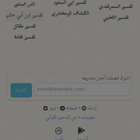
تفسير أبي السعود
الدر المنثور
تفسير السمرقندي
الكشاف للزمخشري
تفسير ابن أبي حاتم
تفسير الثعلبي
تفسير مقاتل
تفسير قتادة
اشترك لتصلك أخبار مشاريعنا
اشترك
راسلنا
•
تليجرام
•
تويتر
تعليمات
•
عن الباحث القرآني
أندرويد
أيفون