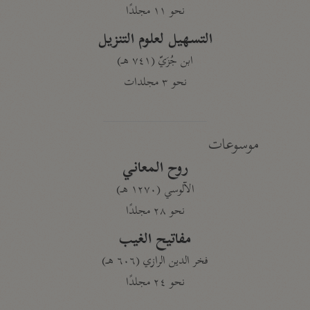
نحو ١١ مجلدًا
التسهيل لعلوم التنزيل
ابن جُزَيّ (٧٤١ هـ)
نحو ٣ مجلدات
موسوعات
روح المعاني
الآلوسي (١٢٧٠ هـ)
نحو ٢٨ مجلدًا
مفاتيح الغيب
فخر الدين الرازي (٦٠٦ هـ)
نحو ٢٤ مجلدًا