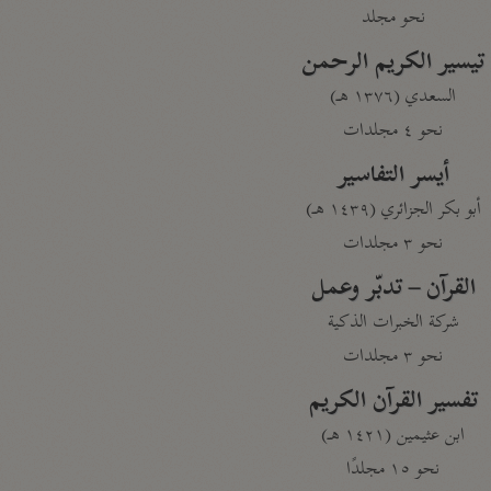
نحو مجلد
تيسير الكريم الرحمن
السعدي (١٣٧٦ هـ)
نحو ٤ مجلدات
أيسر التفاسير
أبو بكر الجزائري (١٤٣٩ هـ)
نحو ٣ مجلدات
القرآن – تدبّر وعمل
شركة الخبرات الذكية
نحو ٣ مجلدات
تفسير القرآن الكريم
ابن عثيمين (١٤٢١ هـ)
نحو ١٥ مجلدًا