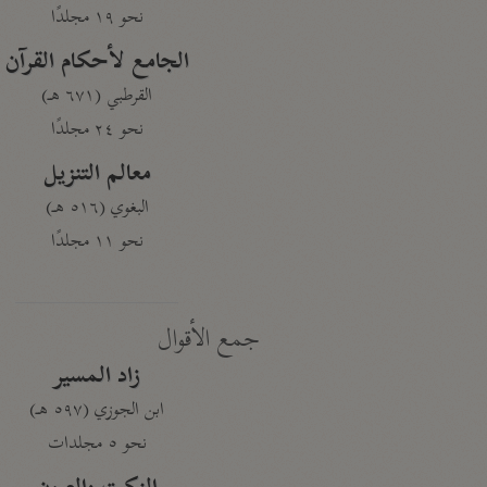
نحو ١٩ مجلدًا
الجامع لأحكام القرآن
القرطبي (٦٧١ هـ)
نحو ٢٤ مجلدًا
معالم التنزيل
البغوي (٥١٦ هـ)
نحو ١١ مجلدًا
جمع الأقوال
زاد المسير
ابن الجوزي (٥٩٧ هـ)
نحو ٥ مجلدات