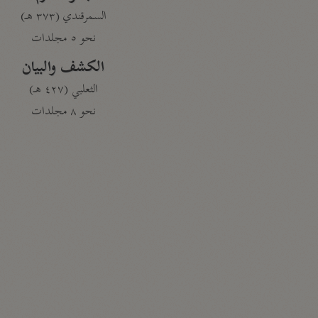
السمرقندي (٣٧٣ هـ)
نحو ٥ مجلدات
الكشف والبيان
الثعلبي (٤٢٧ هـ)
نحو ٨ مجلدات