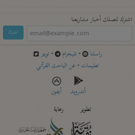
اشترك لتصلك أخبار مشاريعنا
اشترك
راسلنا
•
تليجرام
•
تويتر
تعليمات
•
عن الباحث القرآني
أندرويد
أيفون
تطوير
رعاية