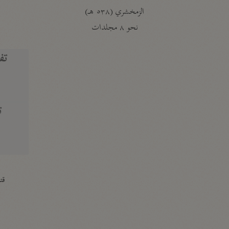
الزمخشري (٥٣٨ هـ)
ج
نحو ٨ مجلدات
تف
ت
قتا