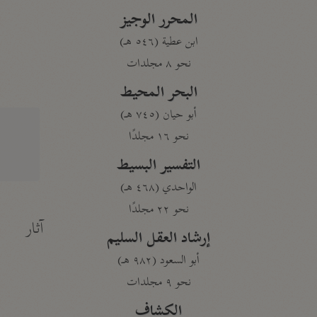
المحرر الوجيز
ابن عطية (٥٤٦ هـ)
نحو ٨ مجلدات
البحر المحيط
أبو حيان (٧٤٥ هـ)
نحو ١٦ مجلدًا
التفسير البسيط
الواحدي (٤٦٨ هـ)
نحو ٢٢ مجلدًا
آثار
إرشاد العقل السليم
أبو السعود (٩٨٢ هـ)
نحو ٩ مجلدات
الكشاف