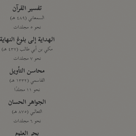
تفسير القرآن
السمعاني (٤٨٩ هـ)
نحو ٥ مجلدات
الهداية إلى بلوغ النهاية
مكي بن أبي طالب (٤٣٧ هـ)
نحو ٧ مجلدات
محاسن التأويل
القاسمي (١٣٣٢ هـ)
نحو ١١ مجلدًا
الجواهر الحسان
الثعالبي (٨٧٥ هـ)
نحو ٦ مجلدات
بحر العلوم