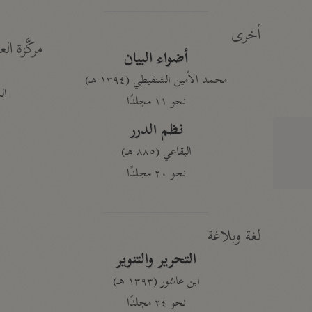
أخرى
مركَّزة الع
أضواء البيان
محمد الأمين الشنقيطي (١٣٩٤ هـ)
الم
نحو ١١ مجلدًا
نظم الدرر
البقاعي (٨٨٥ هـ)
نحو ٢٠ مجلدًا
لغة وبلاغة
التحرير والتنوير
ابن عاشور (١٣٩٣ هـ)
نحو ٢٤ مجلدًا