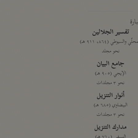
بارة
تفسير الجلالين
حلّي والسيوطي (٨٦٤، ٩١١ هـ)
نحو مجلد
جامع البيان
الإيجي (٩٠٥ هـ)
نحو ٣ مجلدات
أنوار التنزيل
البيضاوي (٦٨٥ هـ)
نحو ٣ مجلدات
مدارك التنزيل
النسفي (٧١٠ هـ)