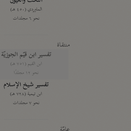
النكت والعيون
الماوردي (٤٥٠ هـ)
نحو ٦ مجلدات
منتقاة
تفسير ابن قيّم الجوزيّة
ابن القيم (٧٥١ هـ)
نحو ١٢ مجلدًا
تفسير شيخ الإسلام
ابن تيمية (٧٢٨ هـ)
نحو ٧ مجلدات
عامّة