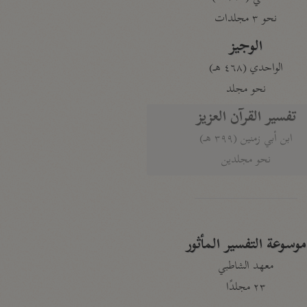
نحو ٣ مجلدات
الوجيز
الواحدي (٤٦٨ هـ)
نحو مجلد
تفسير القرآن العزيز
ابن أبي زمنين (٣٩٩ هـ)
نحو مجلدين
موسوعة التفسير المأثور
معهد الشاطبي
٢٣ مجلدًا