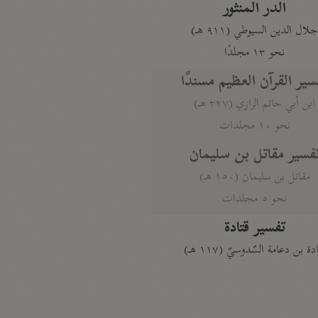
الدر المنثور
لال الدين السيوطي (٩١١ هـ)
نحو ١٣ مجلدًا
سير القرآن العظيم مسندًا
ابن أبي حاتم الرازي (٣٢٧ هـ)
نحو ١٠ مجلدات
فسير مقاتل بن سليمان
مقاتل بن سليمان (١٥٠ هـ)
نحو ٥ مجلدات
تفسير قتادة
دة بن دعامة السّدوسيّ (١١٧ هـ)