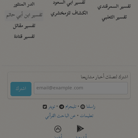
تفسير أبي السعود
الدر المنثور
تفسير السمرقندي
الكشاف للزمخشري
تفسير ابن أبي حاتم
تفسير الثعلبي
تفسير مقاتل
تفسير قتادة
اشترك لتصلك أخبار مشاريعنا
اشترك
راسلنا
•
تليجرام
•
تويتر
تعليمات
•
عن الباحث القرآني
أندرويد
أيفون