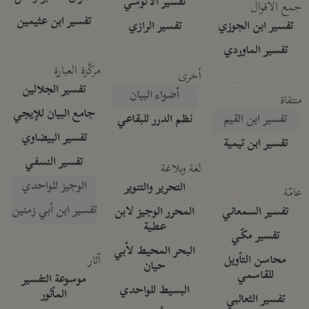
تفسير الآلوسي
جمع الأقوال
تفسير ابن عثيمين
تفسير ابن الجوزي
تفسير الرازي
تفسير الماوردي
مركَّزة العبارة
أخرى
تفسير الجلالين
أضواء البيان
منتقاة
جامع البيان للإيجي
تفسير ابن القيم
نظم الدرر للبقاعي
تفسير البيضاوي
تفسير ابن تيمية
تفسير النسفي
لغة وبلاغة
الوجيز للواحدي
التحرير والتنوير
عامّة
تفسير ابن أبي زمنين
تفسير السمعاني
المحرر الوجيز لابن
عطية
تفسير مكّي
البحر المحيط لأبي
آثار
محاسن التأويل
حيان
للقاسمي
موسوعة التفسير
البسيط للواحدي
المأثور
تفسير الثعالبي