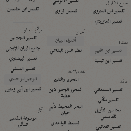
تفسير الآلوسي
جمع الأقوال
تفسير ابن عثيمين
تفسير ابن الجوزي
تفسير الرازي
تفسير الماوردي
مركَّزة العبارة
أخرى
تفسير الجلالين
أضواء البيان
منتقاة
جامع البيان للإيجي
تفسير ابن القيم
نظم الدرر للبقاعي
تفسير البيضاوي
تفسير ابن تيمية
تفسير النسفي
لغة وبلاغة
الوجيز للواحدي
التحرير والتنوير
عامّة
تفسير ابن أبي زمنين
تفسير السمعاني
المحرر الوجيز لابن
عطية
تفسير مكّي
البحر المحيط لأبي
آثار
محاسن التأويل
حيان
للقاسمي
موسوعة التفسير
البسيط للواحدي
المأثور
تفسير الثعالبي