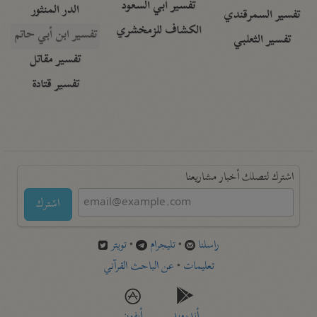
تفسير أبي السعود
الدر المنثور
تفسير السمرقندي
الكشاف للزمخشري
تفسير ابن أبي حاتم
تفسير الثعلبي
تفسير مقاتل
تفسير قتادة
اشترك لتصلك أخبار مشاريعنا
اشترك
راسلنا
•
تليجرام
•
تويتر
تعليمات
•
عن الباحث القرآني
أندرويد
أيفون