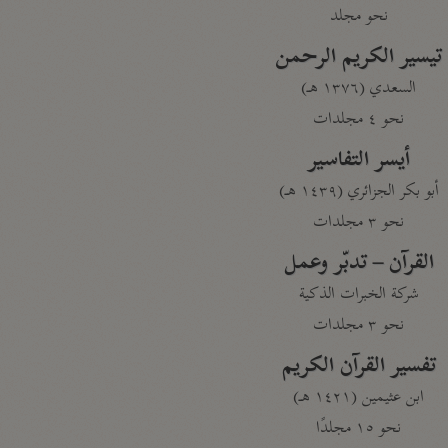
نحو مجلد
تيسير الكريم الرحمن
السعدي (١٣٧٦ هـ)
نحو ٤ مجلدات
أيسر التفاسير
أبو بكر الجزائري (١٤٣٩ هـ)
نحو ٣ مجلدات
القرآن – تدبّر وعمل
شركة الخبرات الذكية
نحو ٣ مجلدات
تفسير القرآن الكريم
ابن عثيمين (١٤٢١ هـ)
نحو ١٥ مجلدًا