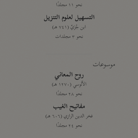
نحو ١١ مجلدًا
التسهيل لعلوم التنزيل
ابن جُزَيّ (٧٤١ هـ)
نحو ٣ مجلدات
موسوعات
روح المعاني
الآلوسي (١٢٧٠ هـ)
نحو ٢٨ مجلدًا
مفاتيح الغيب
فخر الدين الرازي (٦٠٦ هـ)
نحو ٢٤ مجلدًا