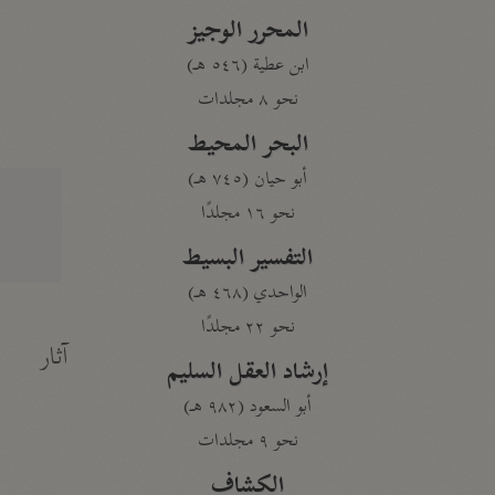
المحرر الوجيز
ابن عطية (٥٤٦ هـ)
نحو ٨ مجلدات
البحر المحيط
أبو حيان (٧٤٥ هـ)
نحو ١٦ مجلدًا
التفسير البسيط
الواحدي (٤٦٨ هـ)
نحو ٢٢ مجلدًا
آثار
إرشاد العقل السليم
أبو السعود (٩٨٢ هـ)
نحو ٩ مجلدات
الكشاف