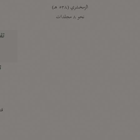
الزمخشري (٥٣٨ هـ)
ج
نحو ٨ مجلدات
تف
ت
قتا