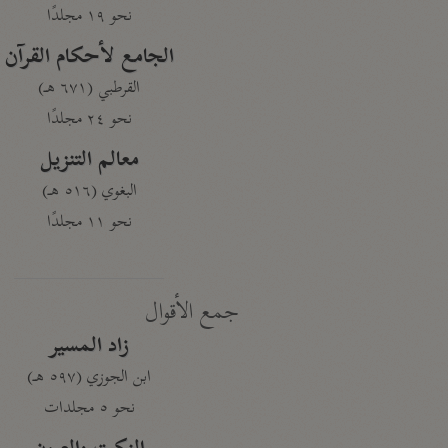
نحو ١٩ مجلدًا
الجامع لأحكام القرآن
القرطبي (٦٧١ هـ)
نحو ٢٤ مجلدًا
معالم التنزيل
البغوي (٥١٦ هـ)
نحو ١١ مجلدًا
جمع الأقوال
زاد المسير
ابن الجوزي (٥٩٧ هـ)
نحو ٥ مجلدات