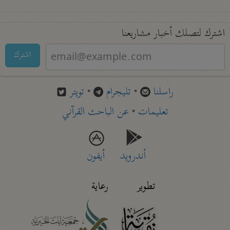
اشترك لتصلك أخبار مشاريعنا
اشترك
راسلنا
•
تليجرام
•
تويتر
تعليمات
•
عن الباحث القرآني
أندرويد
أيفون
تطوير
رعاية