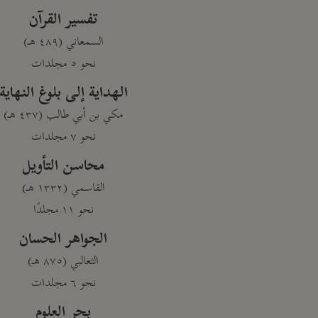
تفسير القرآن
السمعاني (٤٨٩ هـ)
نحو ٥ مجلدات
الهداية إلى بلوغ النهاية
مكي بن أبي طالب (٤٣٧ هـ)
نحو ٧ مجلدات
محاسن التأويل
القاسمي (١٣٣٢ هـ)
نحو ١١ مجلدًا
الجواهر الحسان
الثعالبي (٨٧٥ هـ)
نحو ٦ مجلدات
بحر العلوم