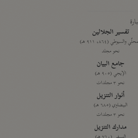
بارة
تفسير الجلالين
حلّي والسيوطي (٨٦٤، ٩١١ هـ)
نحو مجلد
جامع البيان
الإيجي (٩٠٥ هـ)
نحو ٣ مجلدات
أنوار التنزيل
البيضاوي (٦٨٥ هـ)
نحو ٣ مجلدات
مدارك التنزيل
النسفي (٧١٠ هـ)