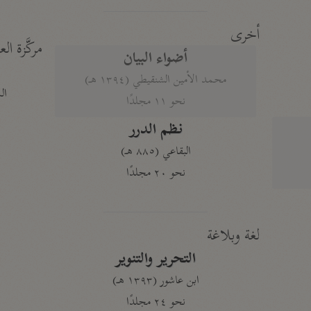
أخرى
مركَّزة الع
أضواء البيان
محمد الأمين الشنقيطي (١٣٩٤ هـ)
الم
نحو ١١ مجلدًا
نظم الدرر
البقاعي (٨٨٥ هـ)
نحو ٢٠ مجلدًا
لغة وبلاغة
التحرير والتنوير
ابن عاشور (١٣٩٣ هـ)
نحو ٢٤ مجلدًا