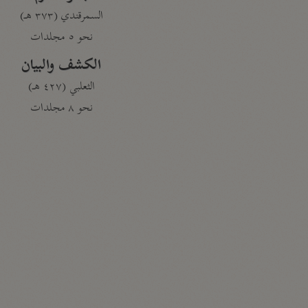
السمرقندي (٣٧٣ هـ)
نحو ٥ مجلدات
الكشف والبيان
الثعلبي (٤٢٧ هـ)
نحو ٨ مجلدات