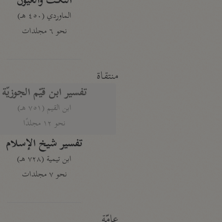
النكت والعيون
الماوردي (٤٥٠ هـ)
نحو ٦ مجلدات
منتقاة
تفسير ابن قيّم الجوزيّة
ابن القيم (٧٥١ هـ)
نحو ١٢ مجلدًا
تفسير شيخ الإسلام
ابن تيمية (٧٢٨ هـ)
نحو ٧ مجلدات
عامّة