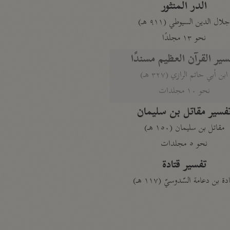
الدر المنثور
لال الدين السيوطي (٩١١ هـ)
نحو ١٣ مجلدًا
سير القرآن العظيم مسندًا
ابن أبي حاتم الرازي (٣٢٧ هـ)
نحو ١٠ مجلدات
فسير مقاتل بن سليمان
مقاتل بن سليمان (١٥٠ هـ)
نحو ٥ مجلدات
تفسير قتادة
دة بن دعامة السّدوسيّ (١١٧ هـ)