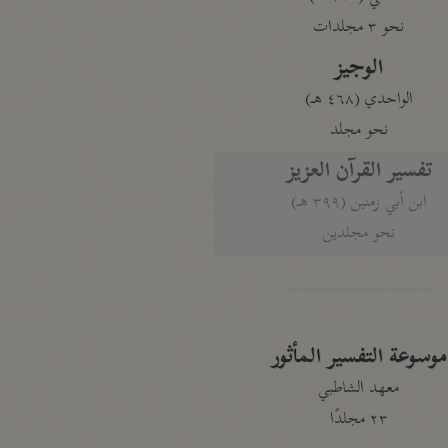
نحو ٣ مجلدات
الوجيز
الواحدي (٤٦٨ هـ)
نحو مجلد
تفسير القرآن العزيز
ابن أبي زمنين (٣٩٩ هـ)
نحو مجلدين
موسوعة التفسير المأثور
معهد الشاطبي
٢٣ مجلدًا