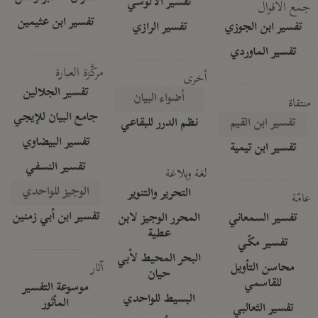
تفسير الآلوسي
جمع الأقوال
تفسير ابن عثيمين
تفسير ابن الجوزي
تفسير الرازي
تفسير الماوردي
مركَّزة العبارة
أخرى
تفسير الجلالين
أضواء البيان
منتقاة
جامع البيان للإيجي
تفسير ابن القيم
نظم الدرر للبقاعي
تفسير البيضاوي
تفسير ابن تيمية
تفسير النسفي
لغة وبلاغة
الوجيز للواحدي
التحرير والتنوير
عامّة
تفسير ابن أبي زمنين
تفسير السمعاني
المحرر الوجيز لابن
عطية
تفسير مكّي
البحر المحيط لأبي
آثار
محاسن التأويل
حيان
للقاسمي
موسوعة التفسير
البسيط للواحدي
المأثور
تفسير الثعالبي