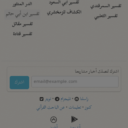
تفسير أبي السعود
الدر المنثور
تفسير السمرقندي
الكشاف للزمخشري
تفسير ابن أبي حاتم
تفسير الثعلبي
تفسير مقاتل
تفسير قتادة
اشترك لتصلك أخبار مشاريعنا
اشترك
راسلنا
•
تليجرام
•
تويتر
كنوز
•
تعليمات
•
عن الباحث القرآني
أندرويد
أيفون