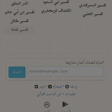
تفسير أبي السعود
الدر المنثور
تفسير السمرقندي
الكشاف للزمخشري
تفسير ابن أبي حاتم
تفسير الثعلبي
تفسير مقاتل
تفسير قتادة
اشترك لتصلك أخبار مشاريعنا
اشترك
راسلنا
•
تليجرام
•
تويتر
تعليمات
•
عن الباحث القرآني
أندرويد
أيفون