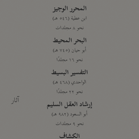
المحرر الوجيز
ابن عطية (٥٤٦ هـ)
نحو ٨ مجلدات
البحر المحيط
أبو حيان (٧٤٥ هـ)
نحو ١٦ مجلدًا
التفسير البسيط
الواحدي (٤٦٨ هـ)
نحو ٢٢ مجلدًا
آثار
إرشاد العقل السليم
أبو السعود (٩٨٢ هـ)
نحو ٩ مجلدات
الكشاف