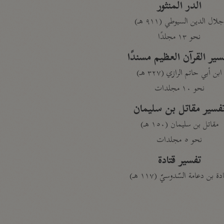
الدر المنثور
لال الدين السيوطي (٩١١ هـ)
نحو ١٣ مجلدًا
سير القرآن العظيم مسندًا
ابن أبي حاتم الرازي (٣٢٧ هـ)
نحو ١٠ مجلدات
فسير مقاتل بن سليمان
مقاتل بن سليمان (١٥٠ هـ)
نحو ٥ مجلدات
تفسير قتادة
دة بن دعامة السّدوسيّ (١١٧ هـ)