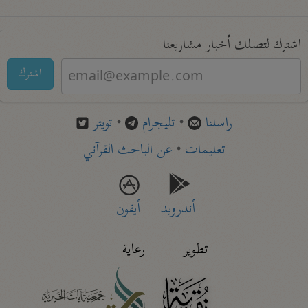
اشترك لتصلك أخبار مشاريعنا
اشترك
راسلنا
•
تليجرام
•
تويتر
تعليمات
•
عن الباحث القرآني
أندرويد
أيفون
تطوير
رعاية