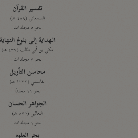
تفسير القرآن
السمعاني (٤٨٩ هـ)
نحو ٥ مجلدات
الهداية إلى بلوغ النهاية
مكي بن أبي طالب (٤٣٧ هـ)
نحو ٧ مجلدات
محاسن التأويل
القاسمي (١٣٣٢ هـ)
نحو ١١ مجلدًا
الجواهر الحسان
الثعالبي (٨٧٥ هـ)
نحو ٦ مجلدات
بحر العلوم