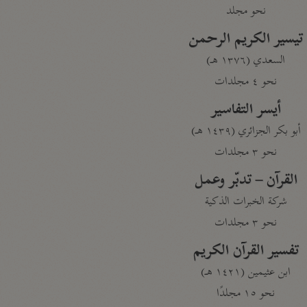
نحو مجلد
تيسير الكريم الرحمن
السعدي (١٣٧٦ هـ)
نحو ٤ مجلدات
أيسر التفاسير
أبو بكر الجزائري (١٤٣٩ هـ)
نحو ٣ مجلدات
القرآن – تدبّر وعمل
شركة الخبرات الذكية
نحو ٣ مجلدات
تفسير القرآن الكريم
ابن عثيمين (١٤٢١ هـ)
نحو ١٥ مجلدًا