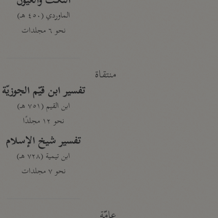
النكت والعيون
الماوردي (٤٥٠ هـ)
نحو ٦ مجلدات
منتقاة
تفسير ابن قيّم الجوزيّة
ابن القيم (٧٥١ هـ)
نحو ١٢ مجلدًا
تفسير شيخ الإسلام
ابن تيمية (٧٢٨ هـ)
نحو ٧ مجلدات
عامّة