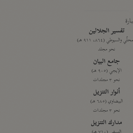
بارة
تفسير الجلالين
حلّي والسيوطي (٨٦٤، ٩١١ هـ)
نحو مجلد
جامع البيان
الإيجي (٩٠٥ هـ)
نحو ٣ مجلدات
أنوار التنزيل
البيضاوي (٦٨٥ هـ)
نحو ٣ مجلدات
مدارك التنزيل
النسفي (٧١٠ هـ)