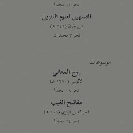
نحو ١١ مجلدًا
التسهيل لعلوم التنزيل
ابن جُزَيّ (٧٤١ هـ)
نحو ٣ مجلدات
موسوعات
روح المعاني
الآلوسي (١٢٧٠ هـ)
نحو ٢٨ مجلدًا
مفاتيح الغيب
فخر الدين الرازي (٦٠٦ هـ)
نحو ٢٤ مجلدًا