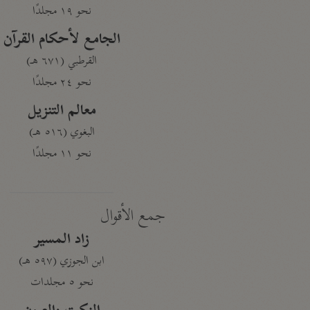
نحو ١٩ مجلدًا
الجامع لأحكام القرآن
القرطبي (٦٧١ هـ)
نحو ٢٤ مجلدًا
معالم التنزيل
البغوي (٥١٦ هـ)
نحو ١١ مجلدًا
جمع الأقوال
زاد المسير
ابن الجوزي (٥٩٧ هـ)
نحو ٥ مجلدات