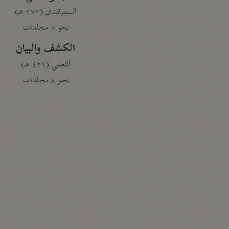
السمرقندي (٣٧٣ هـ)
نحو ٥ مجلدات
الكشف والبيان
الثعلبي (٤٢٧ هـ)
نحو ٨ مجلدات