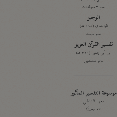
نحو ٣ مجلدات
الوجيز
الواحدي (٤٦٨ هـ)
نحو مجلد
تفسير القرآن العزيز
ابن أبي زمنين (٣٩٩ هـ)
نحو مجلدين
موسوعة التفسير المأثور
معهد الشاطبي
٢٣ مجلدًا