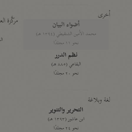
أخرى
مركَّزة الع
أضواء البيان
محمد الأمين الشنقيطي (١٣٩٤ هـ)
الم
نحو ١١ مجلدًا
نظم الدرر
البقاعي (٨٨٥ هـ)
نحو ٢٠ مجلدًا
لغة وبلاغة
التحرير والتنوير
ابن عاشور (١٣٩٣ هـ)
نحو ٢٤ مجلدًا