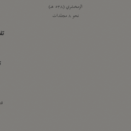
الزمخشري (٥٣٨ هـ)
ج
نحو ٨ مجلدات
تف
ت
قتا