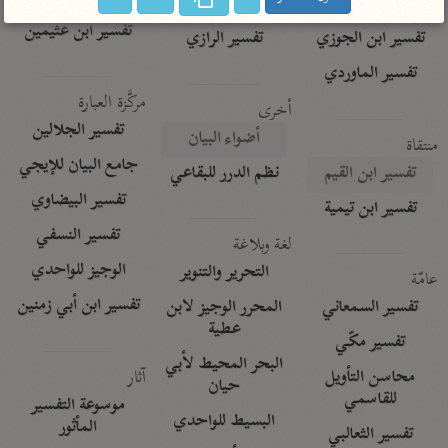
تفسير الآلوسي
جمع الأقوال
تفسير ابن عثيمين
تفسير ابن الجوزي
تفسير الرازي
تفسير الماوردي
مركَّزة العبارة
أخرى
تفسير الجلالين
أضواء البيان
منتقاة
جامع البيان للإيجي
تفسير ابن القيم
نظم الدرر للبقاعي
تفسير البيضاوي
تفسير ابن تيمية
تفسير النسفي
لغة وبلاغة
الوجيز للواحدي
التحرير والتنوير
عامّة
تفسير ابن أبي زمنين
تفسير السمعاني
المحرر الوجيز لابن
عطية
تفسير مكّي
البحر المحيط لأبي
آثار
محاسن التأويل
حيان
للقاسمي
موسوعة التفسير
البسيط للواحدي
المأثور
تفسير الثعالبي