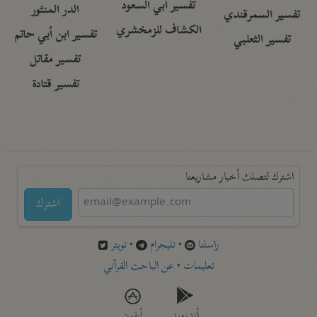
تفسير أبي السعود
الدر المنثور
تفسير السمرقندي
الكشاف للزمخشري
تفسير ابن أبي حاتم
تفسير الثعلبي
تفسير مقاتل
تفسير قتادة
اشترك لتصلك أخبار مشاريعنا
اشترك
راسلنا
•
تليجرام
•
تويتر
تعليمات
•
عن الباحث القرآني
أندرويد
أيفون