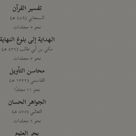
تفسير القرآن
السمعاني (٤٨٩ هـ)
نحو ٥ مجلدات
الهداية إلى بلوغ النهاية
مكي بن أبي طالب (٤٣٧ هـ)
نحو ٧ مجلدات
محاسن التأويل
القاسمي (١٣٣٢ هـ)
نحو ١١ مجلدًا
الجواهر الحسان
الثعالبي (٨٧٥ هـ)
نحو ٦ مجلدات
بحر العلوم