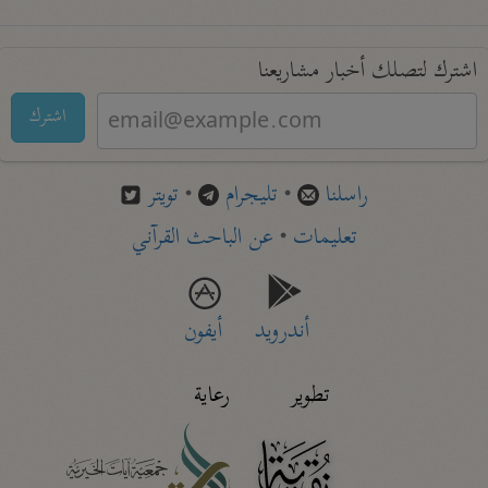
اشترك لتصلك أخبار مشاريعنا
اشترك
راسلنا
•
تليجرام
•
تويتر
تعليمات
•
عن الباحث القرآني
أندرويد
أيفون
تطوير
رعاية