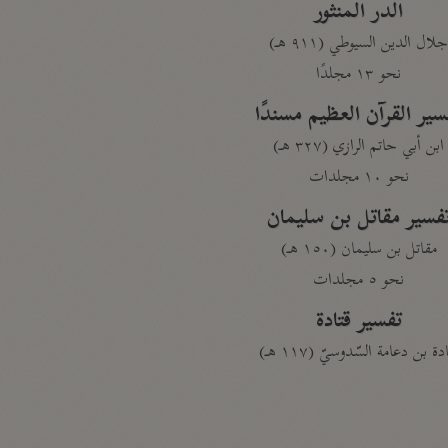
الدر المنثور
لال الدين السيوطي (٩١١ هـ)
نحو ١٣ مجلدًا
سير القرآن العظيم مسندًا
ابن أبي حاتم الرازي (٣٢٧ هـ)
نحو ١٠ مجلدات
فسير مقاتل بن سليمان
مقاتل بن سليمان (١٥٠ هـ)
نحو ٥ مجلدات
تفسير قتادة
دة بن دعامة السّدوسيّ (١١٧ هـ)