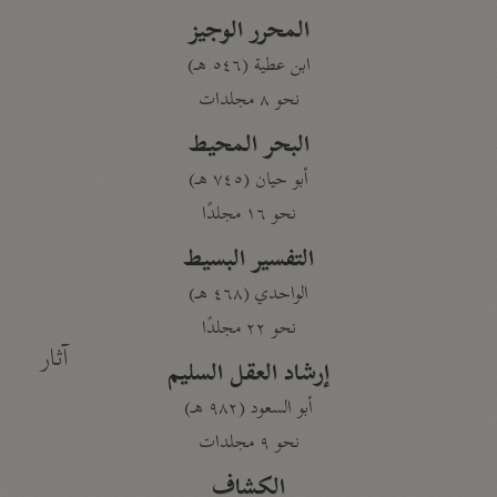
المحرر الوجيز
ابن عطية (٥٤٦ هـ)
نحو ٨ مجلدات
البحر المحيط
أبو حيان (٧٤٥ هـ)
نحو ١٦ مجلدًا
التفسير البسيط
الواحدي (٤٦٨ هـ)
نحو ٢٢ مجلدًا
آثار
إرشاد العقل السليم
أبو السعود (٩٨٢ هـ)
نحو ٩ مجلدات
الكشاف