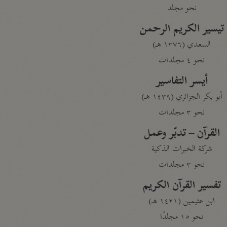
نحو مجلد
تيسير الكريم الرحمن
السعدي (١٣٧٦ هـ)
نحو ٤ مجلدات
أيسر التفاسير
أبو بكر الجزائري (١٤٣٩ هـ)
نحو ٣ مجلدات
القرآن – تدبّر وعمل
شركة الخبرات الذكية
نحو ٣ مجلدات
تفسير القرآن الكريم
ابن عثيمين (١٤٢١ هـ)
نحو ١٥ مجلدًا