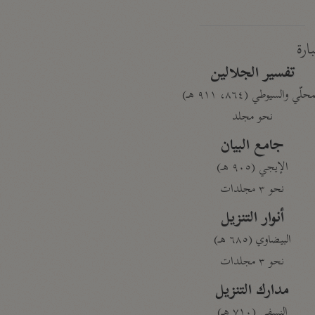
بارة
تفسير الجلالين
حلّي والسيوطي (٨٦٤، ٩١١ هـ)
نحو مجلد
جامع البيان
الإيجي (٩٠٥ هـ)
نحو ٣ مجلدات
أنوار التنزيل
البيضاوي (٦٨٥ هـ)
نحو ٣ مجلدات
مدارك التنزيل
النسفي (٧١٠ هـ)