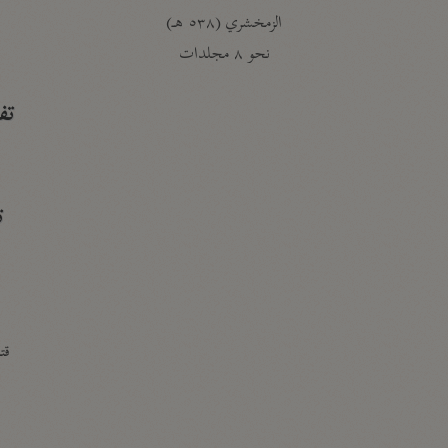
الزمخشري (٥٣٨ هـ)
ج
نحو ٨ مجلدات
تف
ت
قتا