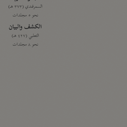
السمرقندي (٣٧٣ هـ)
نحو ٥ مجلدات
الكشف والبيان
الثعلبي (٤٢٧ هـ)
نحو ٨ مجلدات