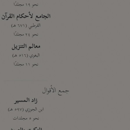
نحو ١٩ مجلدًا
الجامع لأحكام القرآن
القرطبي (٦٧١ هـ)
نحو ٢٤ مجلدًا
معالم التنزيل
البغوي (٥١٦ هـ)
نحو ١١ مجلدًا
جمع الأقوال
زاد المسير
ابن الجوزي (٥٩٧ هـ)
نحو ٥ مجلدات