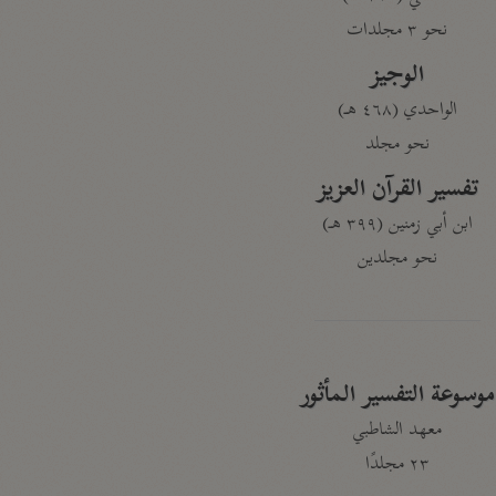
نحو ٣ مجلدات
الوجيز
الواحدي (٤٦٨ هـ)
نحو مجلد
تفسير القرآن العزيز
ابن أبي زمنين (٣٩٩ هـ)
نحو مجلدين
موسوعة التفسير المأثور
معهد الشاطبي
٢٣ مجلدًا