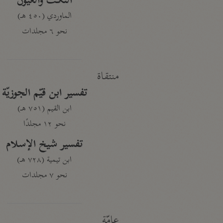
النكت والعيون
الماوردي (٤٥٠ هـ)
نحو ٦ مجلدات
منتقاة
تفسير ابن قيّم الجوزيّة
ابن القيم (٧٥١ هـ)
نحو ١٢ مجلدًا
تفسير شيخ الإسلام
ابن تيمية (٧٢٨ هـ)
نحو ٧ مجلدات
عامّة