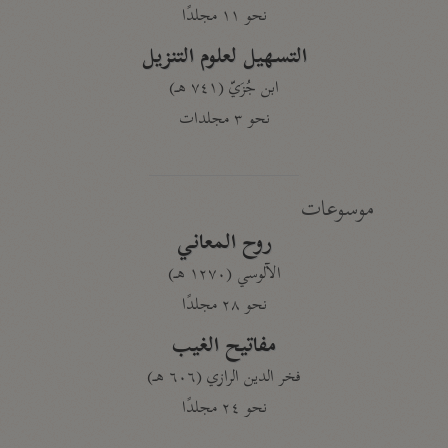
نحو ١١ مجلدًا
التسهيل لعلوم التنزيل
ابن جُزَيّ (٧٤١ هـ)
نحو ٣ مجلدات
موسوعات
روح المعاني
الآلوسي (١٢٧٠ هـ)
نحو ٢٨ مجلدًا
مفاتيح الغيب
فخر الدين الرازي (٦٠٦ هـ)
نحو ٢٤ مجلدًا