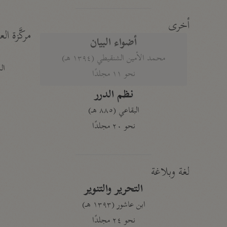
أخرى
مركَّزة الع
أضواء البيان
محمد الأمين الشنقيطي (١٣٩٤ هـ)
الم
نحو ١١ مجلدًا
نظم الدرر
البقاعي (٨٨٥ هـ)
نحو ٢٠ مجلدًا
لغة وبلاغة
التحرير والتنوير
ابن عاشور (١٣٩٣ هـ)
نحو ٢٤ مجلدًا