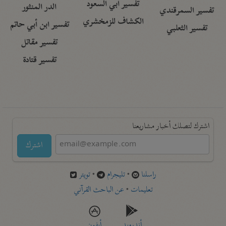
تفسير أبي السعود
الدر المنثور
تفسير السمرقندي
الكشاف للزمخشري
تفسير ابن أبي حاتم
تفسير الثعلبي
تفسير مقاتل
تفسير قتادة
اشترك لتصلك أخبار مشاريعنا
اشترك
راسلنا
•
تليجرام
•
تويتر
تعليمات
•
عن الباحث القرآني
أندرويد
أيفون