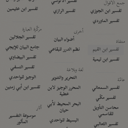
تفسير الآلوسي
جمع الأقوال
تفسير ابن عثيمين
تفسير ابن الجوزي
تفسير الرازي
تفسير الماوردي
مركَّزة العبارة
أخرى
تفسير الجلالين
أضواء البيان
منتقاة
جامع البيان للإيجي
تفسير ابن القيم
نظم الدرر للبقاعي
تفسير البيضاوي
تفسير ابن تيمية
تفسير النسفي
لغة وبلاغة
الوجيز للواحدي
التحرير والتنوير
عامّة
تفسير ابن أبي زمنين
تفسير السمعاني
المحرر الوجيز لابن
عطية
تفسير مكّي
البحر المحيط لأبي
آثار
محاسن التأويل
حيان
للقاسمي
موسوعة التفسير
البسيط للواحدي
المأثور
تفسير الثعالبي