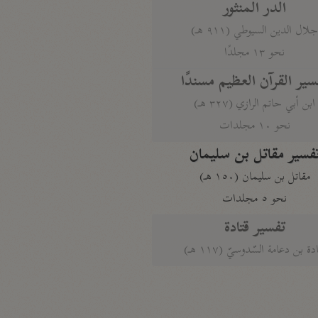
الدر المنثور
لال الدين السيوطي (٩١١ هـ)
نحو ١٣ مجلدًا
سير القرآن العظيم مسندًا
ابن أبي حاتم الرازي (٣٢٧ هـ)
نحو ١٠ مجلدات
فسير مقاتل بن سليمان
مقاتل بن سليمان (١٥٠ هـ)
نحو ٥ مجلدات
تفسير قتادة
دة بن دعامة السّدوسيّ (١١٧ هـ)