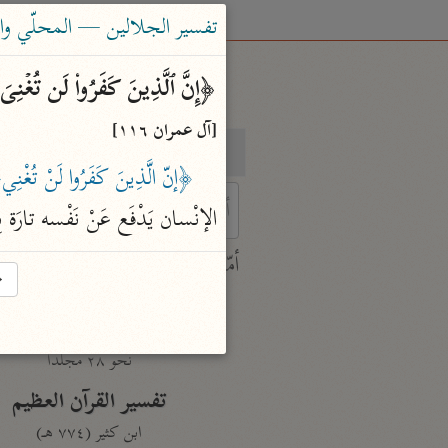
تفسير الجلالين — المحلّي والسيوطي (٤
﴿إِنَّ ٱلَّذِینَ كَفَرُوا۟ لَن تُغۡنِیَ عَن
[آل عمران ١١٦]
بحث
تفسير
﴿إنّ الَّذِينَ كَفَرُوا لَنْ تُغْنِ
الإنْسان يَدْفَع عَنْ نَفْسه تارَة بِفِ
 characters for results.
أمّهات
→
جامع البيان
ابن جرير الطبري (٣١٠ هـ)
نحو ٢٨ مجلدًا
تفسير القرآن العظيم
ابن كثير (٧٧٤ هـ)