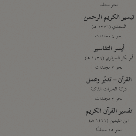
نحو مجلد
تيسير الكريم الرحمن
السعدي (١٣٧٦ هـ)
نحو ٤ مجلدات
أيسر التفاسير
أبو بكر الجزائري (١٤٣٩ هـ)
نحو ٣ مجلدات
القرآن – تدبّر وعمل
شركة الخبرات الذكية
نحو ٣ مجلدات
تفسير القرآن الكريم
ابن عثيمين (١٤٢١ هـ)
نحو ١٥ مجلدًا