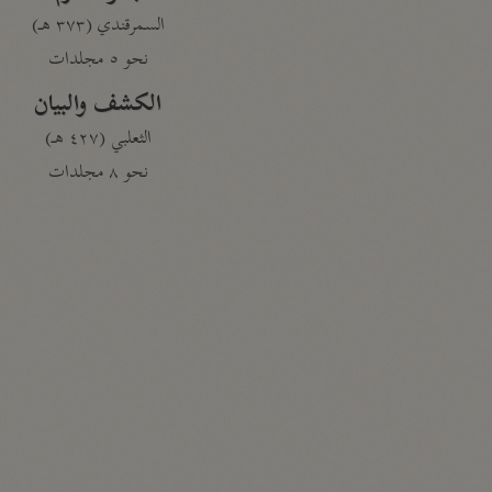
السمرقندي (٣٧٣ هـ)
نحو ٥ مجلدات
الكشف والبيان
الثعلبي (٤٢٧ هـ)
نحو ٨ مجلدات