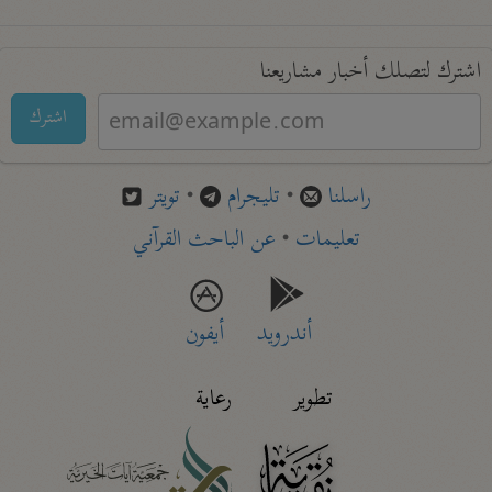
اشترك لتصلك أخبار مشاريعنا
اشترك
راسلنا
•
تليجرام
•
تويتر
تعليمات
•
عن الباحث القرآني
أندرويد
أيفون
تطوير
رعاية