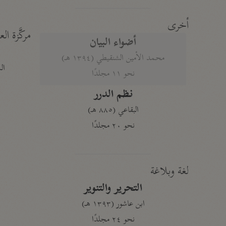
أخرى
مركَّزة الع
أضواء البيان
محمد الأمين الشنقيطي (١٣٩٤ هـ)
الم
نحو ١١ مجلدًا
نظم الدرر
البقاعي (٨٨٥ هـ)
نحو ٢٠ مجلدًا
لغة وبلاغة
التحرير والتنوير
ابن عاشور (١٣٩٣ هـ)
نحو ٢٤ مجلدًا