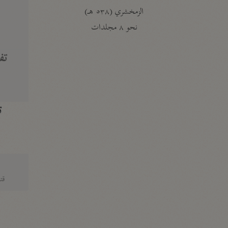
الزمخشري (٥٣٨ هـ)
ج
نحو ٨ مجلدات
تف
ت
قتا