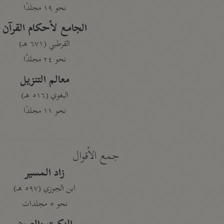
نحو ١٩ مجلدًا
الجامع لأحكام القرآن
القرطبي (٦٧١ هـ)
نحو ٢٤ مجلدًا
معالم التنزيل
البغوي (٥١٦ هـ)
نحو ١١ مجلدًا
جمع الأقوال
زاد المسير
ابن الجوزي (٥٩٧ هـ)
نحو ٥ مجلدات