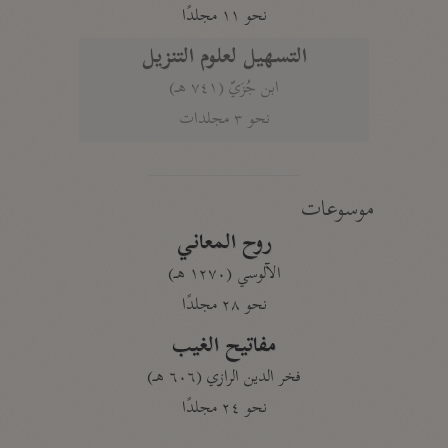
نحو ١١ مجلدًا
التسهيل لعلوم التنزيل
ابن جُزَيّ (٧٤١ هـ)
نحو ٣ مجلدات
موسوعات
روح المعاني
الآلوسي (١٢٧٠ هـ)
نحو ٢٨ مجلدًا
مفاتيح الغيب
فخر الدين الرازي (٦٠٦ هـ)
نحو ٢٤ مجلدًا