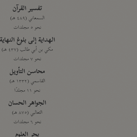
تفسير القرآن
السمعاني (٤٨٩ هـ)
نحو ٥ مجلدات
الهداية إلى بلوغ النهاية
مكي بن أبي طالب (٤٣٧ هـ)
نحو ٧ مجلدات
محاسن التأويل
القاسمي (١٣٣٢ هـ)
نحو ١١ مجلدًا
الجواهر الحسان
الثعالبي (٨٧٥ هـ)
نحو ٦ مجلدات
بحر العلوم