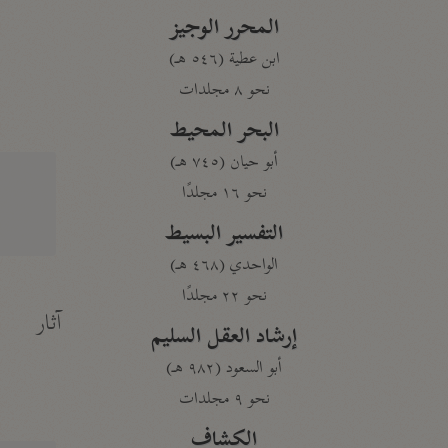
المحرر الوجيز
ابن عطية (٥٤٦ هـ)
نحو ٨ مجلدات
البحر المحيط
أبو حيان (٧٤٥ هـ)
نحو ١٦ مجلدًا
التفسير البسيط
الواحدي (٤٦٨ هـ)
نحو ٢٢ مجلدًا
آثار
إرشاد العقل السليم
أبو السعود (٩٨٢ هـ)
نحو ٩ مجلدات
الكشاف