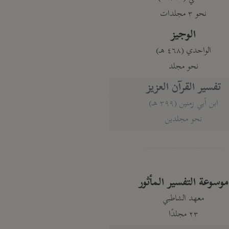
نحو ٣ مجلدات
الوجيز
الواحدي (٤٦٨ هـ)
نحو مجلد
تفسير القرآن العزيز
ابن أبي زمنين (٣٩٩ هـ)
نحو مجلدين
موسوعة التفسير المأثور
معهد الشاطبي
٢٣ مجلدًا