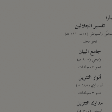
بارة
تفسير الجلالين
حلّي والسيوطي (٨٦٤، ٩١١ هـ)
نحو مجلد
جامع البيان
الإيجي (٩٠٥ هـ)
نحو ٣ مجلدات
أنوار التنزيل
البيضاوي (٦٨٥ هـ)
نحو ٣ مجلدات
مدارك التنزيل
النسفي (٧١٠ هـ)