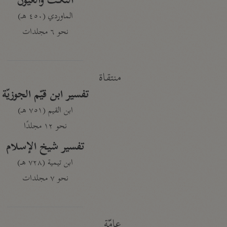
النكت والعيون
الماوردي (٤٥٠ هـ)
نحو ٦ مجلدات
منتقاة
تفسير ابن قيّم الجوزيّة
ابن القيم (٧٥١ هـ)
نحو ١٢ مجلدًا
تفسير شيخ الإسلام
ابن تيمية (٧٢٨ هـ)
نحو ٧ مجلدات
عامّة