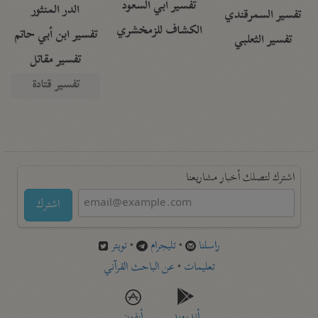
تفسير أبي السعود
الدر المنثور
تفسير السمرقندي
الكشاف للزمخشري
تفسير ابن أبي حاتم
تفسير الثعلبي
تفسير مقاتل
تفسير قتادة
اشترك لتصلك أخبار مشاريعنا
اشترك
راسلنا
•
تليجرام
•
تويتر
تعليمات
•
عن الباحث القرآني
أندرويد
أيفون