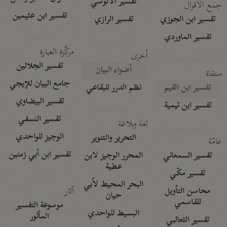
تفسير الآلوسي
جمع الأقوال
تفسير ابن عثيمين
تفسير ابن الجوزي
تفسير الرازي
تفسير الماوردي
مركَّزة العبارة
أخرى
تفسير الجلالين
أضواء البيان
منتقاة
جامع البيان للإيجي
تفسير ابن القيم
نظم الدرر للبقاعي
تفسير البيضاوي
تفسير ابن تيمية
تفسير النسفي
لغة وبلاغة
الوجيز للواحدي
التحرير والتنوير
عامّة
تفسير ابن أبي زمنين
تفسير السمعاني
المحرر الوجيز لابن
عطية
تفسير مكّي
البحر المحيط لأبي
آثار
محاسن التأويل
حيان
للقاسمي
موسوعة التفسير
البسيط للواحدي
المأثور
تفسير الثعالبي