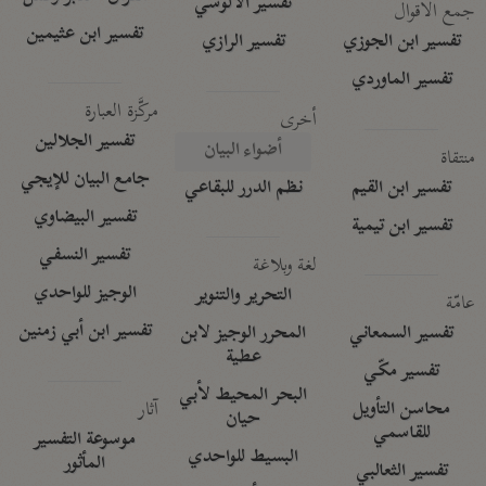
تفسير الآلوسي
جمع الأقوال
تفسير ابن عثيمين
تفسير ابن الجوزي
تفسير الرازي
تفسير الماوردي
مركَّزة العبارة
أخرى
تفسير الجلالين
أضواء البيان
منتقاة
جامع البيان للإيجي
تفسير ابن القيم
نظم الدرر للبقاعي
تفسير البيضاوي
تفسير ابن تيمية
تفسير النسفي
لغة وبلاغة
الوجيز للواحدي
التحرير والتنوير
عامّة
تفسير ابن أبي زمنين
تفسير السمعاني
المحرر الوجيز لابن
عطية
تفسير مكّي
البحر المحيط لأبي
آثار
محاسن التأويل
حيان
للقاسمي
موسوعة التفسير
البسيط للواحدي
المأثور
تفسير الثعالبي