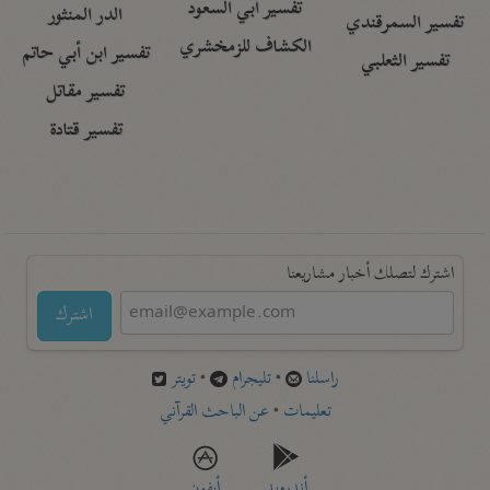
تفسير أبي السعود
الدر المنثور
تفسير السمرقندي
الكشاف للزمخشري
تفسير ابن أبي حاتم
تفسير الثعلبي
تفسير مقاتل
تفسير قتادة
اشترك لتصلك أخبار مشاريعنا
اشترك
راسلنا
•
تليجرام
•
تويتر
تعليمات
•
عن الباحث القرآني
أندرويد
أيفون