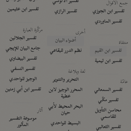
تفسير الآلوسي
جمع الأقوال
تفسير ابن عثيمين
تفسير ابن الجوزي
تفسير الرازي
تفسير الماوردي
مركَّزة العبارة
أخرى
تفسير الجلالين
أضواء البيان
منتقاة
جامع البيان للإيجي
تفسير ابن القيم
نظم الدرر للبقاعي
تفسير البيضاوي
تفسير ابن تيمية
تفسير النسفي
لغة وبلاغة
الوجيز للواحدي
التحرير والتنوير
عامّة
تفسير ابن أبي زمنين
تفسير السمعاني
المحرر الوجيز لابن
عطية
تفسير مكّي
البحر المحيط لأبي
آثار
محاسن التأويل
حيان
للقاسمي
موسوعة التفسير
البسيط للواحدي
المأثور
تفسير الثعالبي