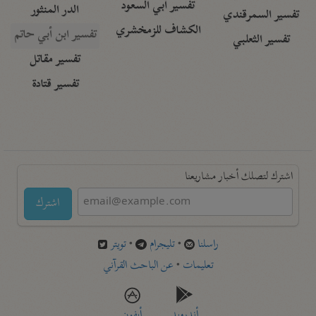
تفسير أبي السعود
الدر المنثور
تفسير السمرقندي
الكشاف للزمخشري
تفسير ابن أبي حاتم
تفسير الثعلبي
تفسير مقاتل
تفسير قتادة
اشترك لتصلك أخبار مشاريعنا
اشترك
راسلنا
•
تليجرام
•
تويتر
تعليمات
•
عن الباحث القرآني
أندرويد
أيفون