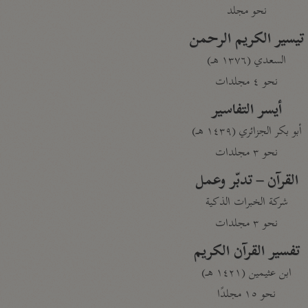
نحو مجلد
تيسير الكريم الرحمن
السعدي (١٣٧٦ هـ)
نحو ٤ مجلدات
أيسر التفاسير
أبو بكر الجزائري (١٤٣٩ هـ)
نحو ٣ مجلدات
القرآن – تدبّر وعمل
شركة الخبرات الذكية
نحو ٣ مجلدات
تفسير القرآن الكريم
ابن عثيمين (١٤٢١ هـ)
نحو ١٥ مجلدًا