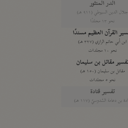
الدر المنثور
لال الدين السيوطي (٩١١ هـ)
نحو ١٣ مجلدًا
سير القرآن العظيم مسندًا
ابن أبي حاتم الرازي (٣٢٧ هـ)
نحو ١٠ مجلدات
فسير مقاتل بن سليمان
مقاتل بن سليمان (١٥٠ هـ)
نحو ٥ مجلدات
تفسير قتادة
دة بن دعامة السّدوسيّ (١١٧ هـ)