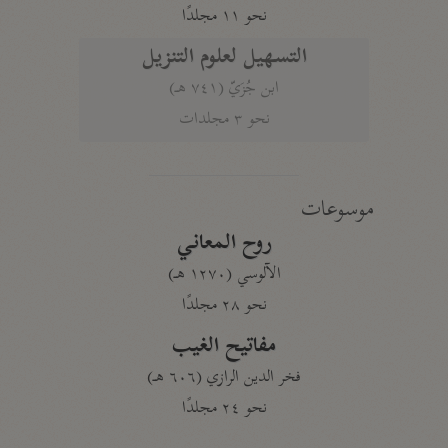
نحو ١١ مجلدًا
التسهيل لعلوم التنزيل
ابن جُزَيّ (٧٤١ هـ)
نحو ٣ مجلدات
موسوعات
روح المعاني
الآلوسي (١٢٧٠ هـ)
نحو ٢٨ مجلدًا
مفاتيح الغيب
فخر الدين الرازي (٦٠٦ هـ)
نحو ٢٤ مجلدًا