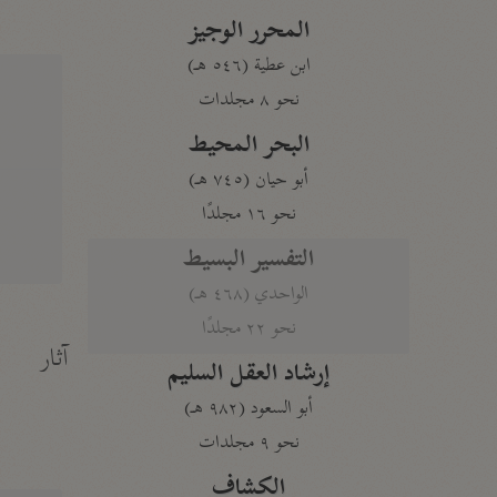
المحرر الوجيز
ابن عطية (٥٤٦ هـ)
نحو ٨ مجلدات
البحر المحيط
أبو حيان (٧٤٥ هـ)
نحو ١٦ مجلدًا
التفسير البسيط
الواحدي (٤٦٨ هـ)
نحو ٢٢ مجلدًا
آثار
إرشاد العقل السليم
أبو السعود (٩٨٢ هـ)
نحو ٩ مجلدات
الكشاف