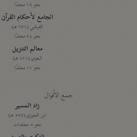
نحو ١٩ مجلدًا
الجامع لأحكام القرآن
القرطبي (٦٧١ هـ)
نحو ٢٤ مجلدًا
معالم التنزيل
البغوي (٥١٦ هـ)
نحو ١١ مجلدًا
جمع الأقوال
زاد المسير
ابن الجوزي (٥٩٧ هـ)
نحو ٥ مجلدات