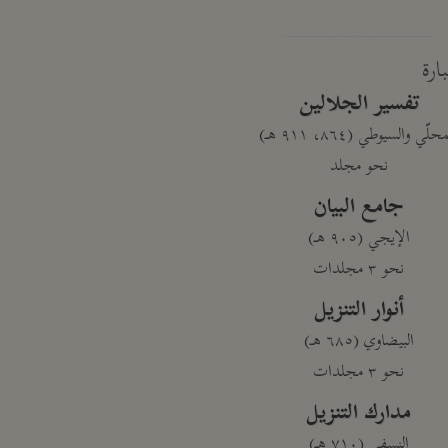
بارة
تفسير الجلالين
حلّي والسيوطي (٨٦٤، ٩١١ هـ)
نحو مجلد
جامع البيان
الإيجي (٩٠٥ هـ)
نحو ٣ مجلدات
أنوار التنزيل
البيضاوي (٦٨٥ هـ)
نحو ٣ مجلدات
مدارك التنزيل
النسفي (٧١٠ هـ)