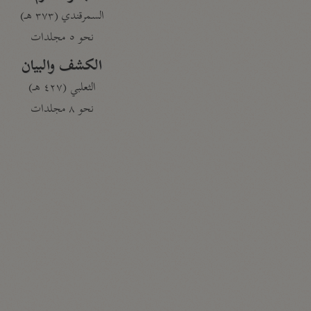
السمرقندي (٣٧٣ هـ)
نحو ٥ مجلدات
الكشف والبيان
الثعلبي (٤٢٧ هـ)
نحو ٨ مجلدات