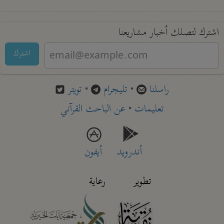
اشترك لتصلك أخبار مشاريعنا
اشترك
راسلنا
•
تليجرام
•
تويتر
تعليمات
•
عن الباحث القرآني
أندرويد
أيفون
تطوير
رعاية