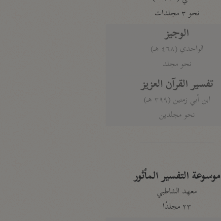
نحو ٣ مجلدات
الوجيز
الواحدي (٤٦٨ هـ)
نحو مجلد
تفسير القرآن العزيز
ابن أبي زمنين (٣٩٩ هـ)
نحو مجلدين
موسوعة التفسير المأثور
معهد الشاطبي
٢٣ مجلدًا