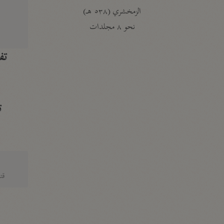
الزمخشري (٥٣٨ هـ)
ج
نحو ٨ مجلدات
تف
ت
قتا