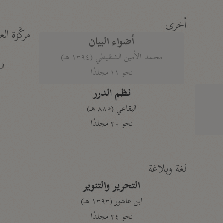
أخرى
مركَّزة الع
أضواء البيان
محمد الأمين الشنقيطي (١٣٩٤ هـ)
الم
نحو ١١ مجلدًا
نظم الدرر
البقاعي (٨٨٥ هـ)
نحو ٢٠ مجلدًا
لغة وبلاغة
التحرير والتنوير
ابن عاشور (١٣٩٣ هـ)
نحو ٢٤ مجلدًا