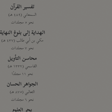
تفسير القرآن
السمعاني (٤٨٩ هـ)
نحو ٥ مجلدات
الهداية إلى بلوغ النهاية
مكي بن أبي طالب (٤٣٧ هـ)
نحو ٧ مجلدات
محاسن التأويل
القاسمي (١٣٣٢ هـ)
نحو ١١ مجلدًا
الجواهر الحسان
الثعالبي (٨٧٥ هـ)
نحو ٦ مجلدات
بحر العلوم