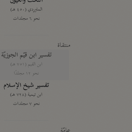
النكت والعيون
الماوردي (٤٥٠ هـ)
نحو ٦ مجلدات
منتقاة
تفسير ابن قيّم الجوزيّة
ابن القيم (٧٥١ هـ)
نحو ١٢ مجلدًا
تفسير شيخ الإسلام
ابن تيمية (٧٢٨ هـ)
نحو ٧ مجلدات
عامّة