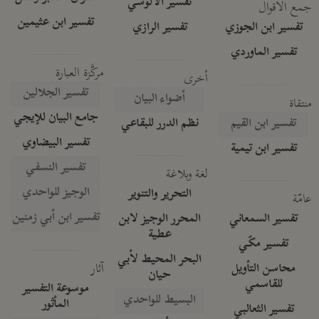
تفسير الآلوسي
جمع الأقوال
تفسير ابن عثيمين
تفسير ابن الجوزي
تفسير الرازي
تفسير الماوردي
مركَّزة العبارة
أخرى
تفسير الجلالين
أضواء البيان
منتقاة
جامع البيان للإيجي
تفسير ابن القيم
نظم الدرر للبقاعي
تفسير البيضاوي
تفسير ابن تيمية
تفسير النسفي
لغة وبلاغة
الوجيز للواحدي
التحرير والتنوير
عامّة
تفسير ابن أبي زمنين
تفسير السمعاني
المحرر الوجيز لابن
عطية
تفسير مكّي
البحر المحيط لأبي
آثار
محاسن التأويل
حيان
للقاسمي
موسوعة التفسير
البسيط للواحدي
المأثور
تفسير الثعالبي