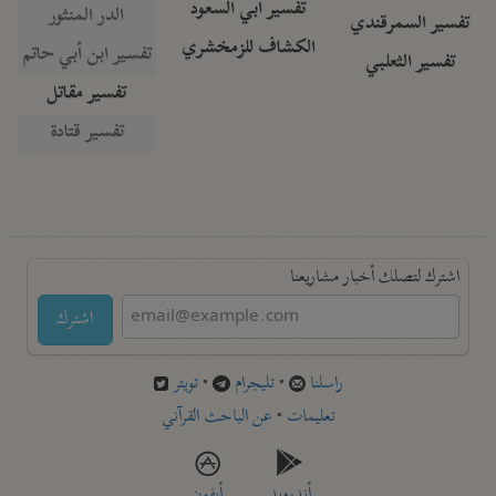
تفسير أبي السعود
الدر المنثور
تفسير السمرقندي
الكشاف للزمخشري
تفسير ابن أبي حاتم
تفسير الثعلبي
تفسير مقاتل
تفسير قتادة
اشترك لتصلك أخبار مشاريعنا
اشترك
راسلنا
•
تليجرام
•
تويتر
تعليمات
•
عن الباحث القرآني
أندرويد
أيفون