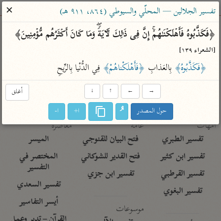
ساهم معنا في نشر القرآن والعلم الشرعي
✕
تفسير الجلالين — المحلّي والسيوطي (٨٦٤، ٩١١ هـ)
الباحث القرآني
﴿فَكَذَّبُوهُ فَأَهۡلَكۡنَـٰهُمۡۚ إِنَّ فِی ذَ ٰ⁠لِكَ لَـَٔایَةࣰۖ وَمَا كَانَ أَكۡثَرُهُم مُّؤۡمِنِینَ﴾ 
[الشعراء ١٣٩]
بحث
تفسير
علوم
مصاحف
معاجم
﴿فَكَذَّبُوهُ﴾
 بِالعَذابِ 
﴿فَأَهْلَكْناهُمْ﴾
 فِي الدُّنْيا بِالرِّيحِ
→
←
↑
↓
أغلق
Type 2 or more characters for results.
حول المصدر
ا+
ا-
Type 1 or more
أمّهات
عامّة
معاصرة
characters for results.
تفسير الطبري
فتح البيان للقنوجي
الميسر
تفسير ابن كثير
فتح القدير للشوكاني
المختصر في
التفسير
تفسير القرطبي
تفسير ابن جزي
تفسير السعدي
تفسير البغوي
أيسر التفاسير
موسوعات
القرآن – تدبر وعمل