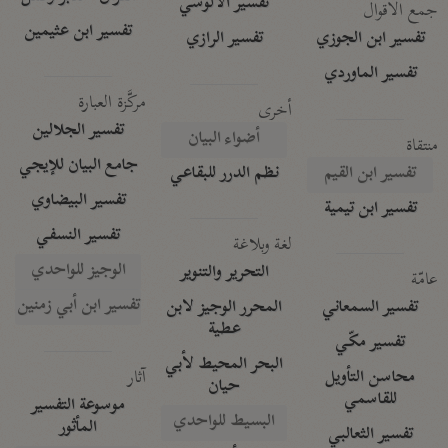
تفسير الآلوسي
جمع الأقوال
تفسير ابن عثيمين
تفسير ابن الجوزي
تفسير الرازي
تفسير الماوردي
مركَّزة العبارة
أخرى
تفسير الجلالين
أضواء البيان
منتقاة
جامع البيان للإيجي
تفسير ابن القيم
نظم الدرر للبقاعي
تفسير البيضاوي
تفسير ابن تيمية
تفسير النسفي
لغة وبلاغة
الوجيز للواحدي
التحرير والتنوير
عامّة
تفسير ابن أبي زمنين
تفسير السمعاني
المحرر الوجيز لابن
عطية
تفسير مكّي
البحر المحيط لأبي
آثار
محاسن التأويل
حيان
للقاسمي
موسوعة التفسير
البسيط للواحدي
المأثور
تفسير الثعالبي