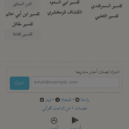
تفسير أبي السعود
الدر المنثور
تفسير السمرقندي
الكشاف للزمخشري
تفسير ابن أبي حاتم
تفسير الثعلبي
تفسير مقاتل
تفسير قتادة
اشترك لتصلك أخبار مشاريعنا
اشترك
راسلنا
•
تليجرام
•
تويتر
تعليمات
•
عن الباحث القرآني
أندرويد
أيفون