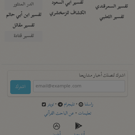
تفسير أبي السعود
الدر المنثور
تفسير السمرقندي
الكشاف للزمخشري
تفسير ابن أبي حاتم
تفسير الثعلبي
تفسير مقاتل
تفسير قتادة
اشترك لتصلك أخبار مشاريعنا
اشترك
راسلنا
•
تليجرام
•
تويتر
تعليمات
•
عن الباحث القرآني
أندرويد
أيفون