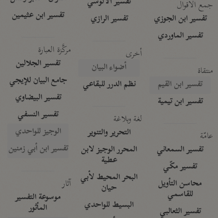
تفسير الآلوسي
جمع الأقوال
تفسير ابن عثيمين
تفسير ابن الجوزي
تفسير الرازي
تفسير الماوردي
مركَّزة العبارة
أخرى
تفسير الجلالين
أضواء البيان
منتقاة
جامع البيان للإيجي
تفسير ابن القيم
نظم الدرر للبقاعي
تفسير البيضاوي
تفسير ابن تيمية
تفسير النسفي
لغة وبلاغة
الوجيز للواحدي
التحرير والتنوير
عامّة
تفسير ابن أبي زمنين
تفسير السمعاني
المحرر الوجيز لابن
عطية
تفسير مكّي
البحر المحيط لأبي
آثار
محاسن التأويل
حيان
للقاسمي
موسوعة التفسير
البسيط للواحدي
المأثور
تفسير الثعالبي