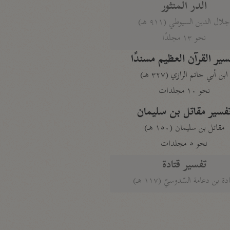
الدر المنثور
لال الدين السيوطي (٩١١ هـ)
نحو ١٣ مجلدًا
سير القرآن العظيم مسندًا
ابن أبي حاتم الرازي (٣٢٧ هـ)
نحو ١٠ مجلدات
فسير مقاتل بن سليمان
مقاتل بن سليمان (١٥٠ هـ)
نحو ٥ مجلدات
تفسير قتادة
دة بن دعامة السّدوسيّ (١١٧ هـ)