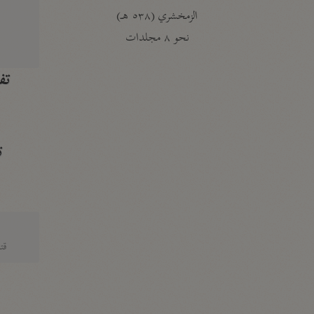
الزمخشري (٥٣٨ هـ)
ج
نحو ٨ مجلدات
تف
ت
قتا