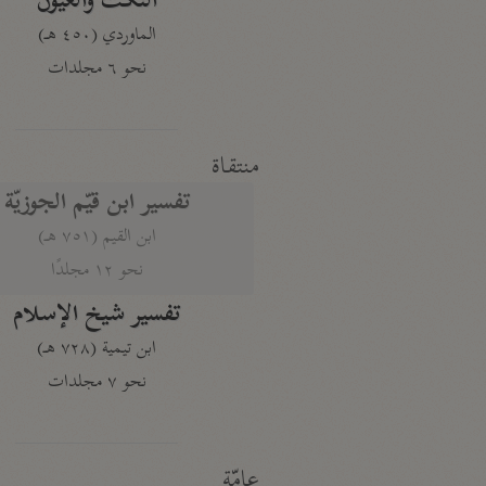
النكت والعيون
الماوردي (٤٥٠ هـ)
نحو ٦ مجلدات
منتقاة
تفسير ابن قيّم الجوزيّة
ابن القيم (٧٥١ هـ)
نحو ١٢ مجلدًا
تفسير شيخ الإسلام
ابن تيمية (٧٢٨ هـ)
نحو ٧ مجلدات
عامّة