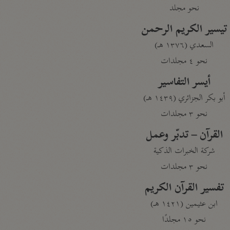
نحو مجلد
تيسير الكريم الرحمن
السعدي (١٣٧٦ هـ)
نحو ٤ مجلدات
أيسر التفاسير
أبو بكر الجزائري (١٤٣٩ هـ)
نحو ٣ مجلدات
القرآن – تدبّر وعمل
شركة الخبرات الذكية
نحو ٣ مجلدات
تفسير القرآن الكريم
ابن عثيمين (١٤٢١ هـ)
نحو ١٥ مجلدًا