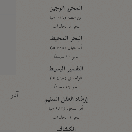
المحرر الوجيز
ابن عطية (٥٤٦ هـ)
نحو ٨ مجلدات
البحر المحيط
أبو حيان (٧٤٥ هـ)
نحو ١٦ مجلدًا
التفسير البسيط
الواحدي (٤٦٨ هـ)
نحو ٢٢ مجلدًا
آثار
إرشاد العقل السليم
أبو السعود (٩٨٢ هـ)
نحو ٩ مجلدات
الكشاف