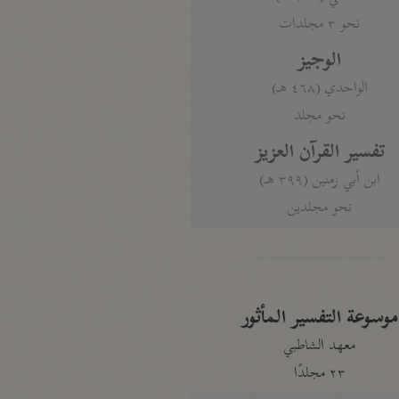
نحو ٣ مجلدات
الوجيز
الواحدي (٤٦٨ هـ)
نحو مجلد
تفسير القرآن العزيز
ابن أبي زمنين (٣٩٩ هـ)
نحو مجلدين
موسوعة التفسير المأثور
معهد الشاطبي
٢٣ مجلدًا