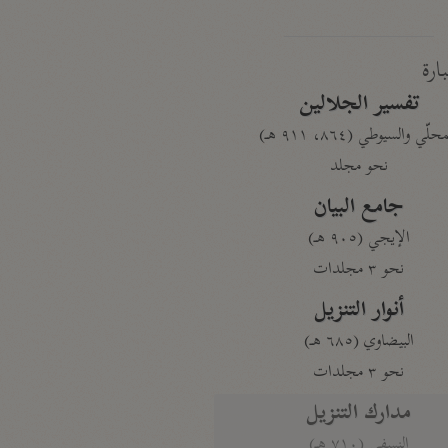
بارة
تفسير الجلالين
حلّي والسيوطي (٨٦٤، ٩١١ هـ)
نحو مجلد
جامع البيان
الإيجي (٩٠٥ هـ)
نحو ٣ مجلدات
أنوار التنزيل
البيضاوي (٦٨٥ هـ)
نحو ٣ مجلدات
مدارك التنزيل
النسفي (٧١٠ هـ)