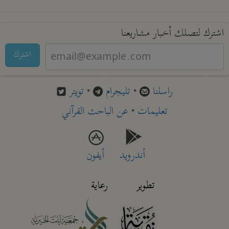
اشترك لتصلك أخبار مشاريعنا
اشترك
راسلنا
•
تليجرام
•
تويتر
تعليمات
•
عن الباحث القرآني
أندرويد
أيفون
تطوير
رعاية