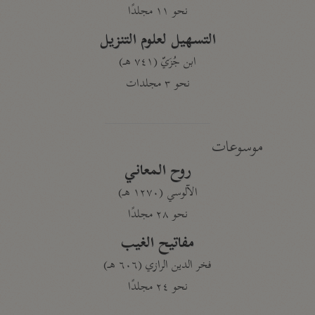
نحو ١١ مجلدًا
التسهيل لعلوم التنزيل
ابن جُزَيّ (٧٤١ هـ)
نحو ٣ مجلدات
موسوعات
روح المعاني
الآلوسي (١٢٧٠ هـ)
نحو ٢٨ مجلدًا
مفاتيح الغيب
فخر الدين الرازي (٦٠٦ هـ)
نحو ٢٤ مجلدًا