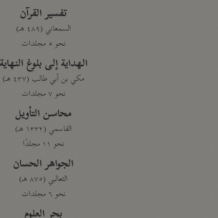
تفسير القرآن
السمعاني (٤٨٩ هـ)
نحو ٥ مجلدات
الهداية إلى بلوغ النهاية
مكي بن أبي طالب (٤٣٧ هـ)
نحو ٧ مجلدات
محاسن التأويل
القاسمي (١٣٣٢ هـ)
نحو ١١ مجلدًا
الجواهر الحسان
الثعالبي (٨٧٥ هـ)
نحو ٦ مجلدات
بحر العلوم