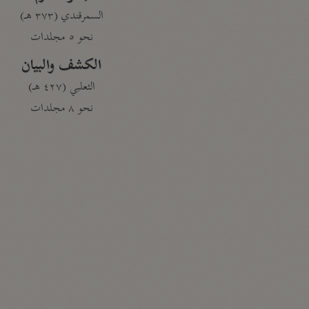
السمرقندي (٣٧٣ هـ)
نحو ٥ مجلدات
الكشف والبيان
الثعلبي (٤٢٧ هـ)
نحو ٨ مجلدات