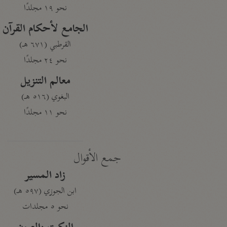
نحو ١٩ مجلدًا
الجامع لأحكام القرآن
القرطبي (٦٧١ هـ)
نحو ٢٤ مجلدًا
معالم التنزيل
البغوي (٥١٦ هـ)
نحو ١١ مجلدًا
جمع الأقوال
زاد المسير
ابن الجوزي (٥٩٧ هـ)
نحو ٥ مجلدات