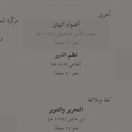
أخرى
مركَّزة الع
أضواء البيان
محمد الأمين الشنقيطي (١٣٩٤ هـ)
الم
نحو ١١ مجلدًا
نظم الدرر
البقاعي (٨٨٥ هـ)
نحو ٢٠ مجلدًا
لغة وبلاغة
التحرير والتنوير
ابن عاشور (١٣٩٣ هـ)
نحو ٢٤ مجلدًا