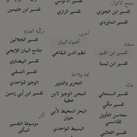
تفسير الآلوسي
جمع الأقوال
تفسير ابن عثيمين
تفسير ابن الجوزي
تفسير الرازي
تفسير الماوردي
مركَّزة العبارة
أخرى
تفسير الجلالين
أضواء البيان
منتقاة
جامع البيان للإيجي
تفسير ابن القيم
نظم الدرر للبقاعي
تفسير البيضاوي
تفسير ابن تيمية
تفسير النسفي
لغة وبلاغة
الوجيز للواحدي
التحرير والتنوير
عامّة
تفسير ابن أبي زمنين
تفسير السمعاني
المحرر الوجيز لابن
عطية
تفسير مكّي
البحر المحيط لأبي
آثار
محاسن التأويل
حيان
للقاسمي
موسوعة التفسير
البسيط للواحدي
المأثور
تفسير الثعالبي