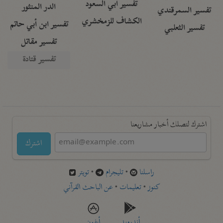
تفسير أبي السعود
الدر المنثور
تفسير السمرقندي
الكشاف للزمخشري
تفسير ابن أبي حاتم
تفسير الثعلبي
تفسير مقاتل
تفسير قتادة
اشترك لتصلك أخبار مشاريعنا
اشترك
راسلنا
•
تليجرام
•
تويتر
كنوز
•
تعليمات
•
عن الباحث القرآني
أندرويد
أيفون