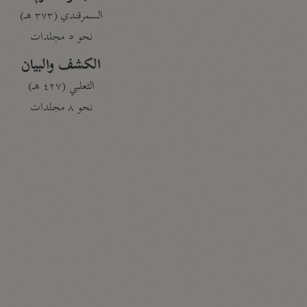
السمرقندي (٣٧٣ هـ)
نحو ٥ مجلدات
الكشف والبيان
الثعلبي (٤٢٧ هـ)
نحو ٨ مجلدات