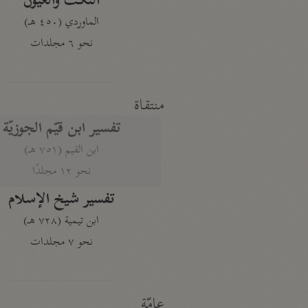
النكت والعيون
الماوردي (٤٥٠ هـ)
نحو ٦ مجلدات
منتقاة
تفسير ابن قيّم الجوزيّة
ابن القيم (٧٥١ هـ)
نحو ١٢ مجلدًا
تفسير شيخ الإسلام
ابن تيمية (٧٢٨ هـ)
نحو ٧ مجلدات
عامّة