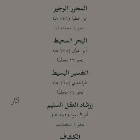
المحرر الوجيز
ابن عطية (٥٤٦ هـ)
نحو ٨ مجلدات
البحر المحيط
أبو حيان (٧٤٥ هـ)
نحو ١٦ مجلدًا
التفسير البسيط
الواحدي (٤٦٨ هـ)
نحو ٢٢ مجلدًا
آثار
إرشاد العقل السليم
أبو السعود (٩٨٢ هـ)
نحو ٩ مجلدات
الكشاف