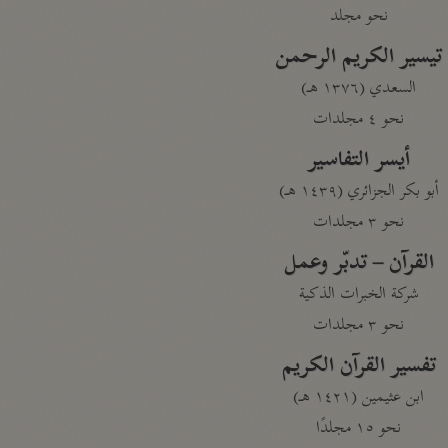
نحو مجلد
تيسير الكريم الرحمن
السعدي (١٣٧٦ هـ)
نحو ٤ مجلدات
أيسر التفاسير
أبو بكر الجزائري (١٤٣٩ هـ)
نحو ٣ مجلدات
القرآن – تدبّر وعمل
شركة الخبرات الذكية
نحو ٣ مجلدات
تفسير القرآن الكريم
ابن عثيمين (١٤٢١ هـ)
نحو ١٥ مجلدًا