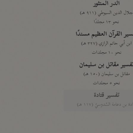
الدر المنثور
لال الدين السيوطي (٩١١ هـ)
نحو ١٣ مجلدًا
سير القرآن العظيم مسندًا
ابن أبي حاتم الرازي (٣٢٧ هـ)
نحو ١٠ مجلدات
فسير مقاتل بن سليمان
مقاتل بن سليمان (١٥٠ هـ)
نحو ٥ مجلدات
تفسير قتادة
دة بن دعامة السّدوسيّ (١١٧ هـ)