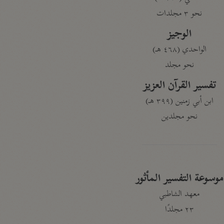
نحو ٣ مجلدات
الوجيز
الواحدي (٤٦٨ هـ)
نحو مجلد
تفسير القرآن العزيز
ابن أبي زمنين (٣٩٩ هـ)
نحو مجلدين
موسوعة التفسير المأثور
معهد الشاطبي
٢٣ مجلدًا