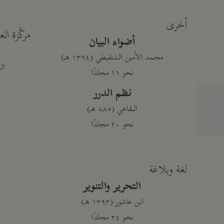
أخرى
مركَّزة الع
أضواء البيان
محمد الأمين الشنقيطي (١٣٩٤ هـ)
الم
نحو ١١ مجلدًا
نظم الدرر
البقاعي (٨٨٥ هـ)
نحو ٢٠ مجلدًا
لغة وبلاغة
التحرير والتنوير
ابن عاشور (١٣٩٣ هـ)
نحو ٢٤ مجلدًا