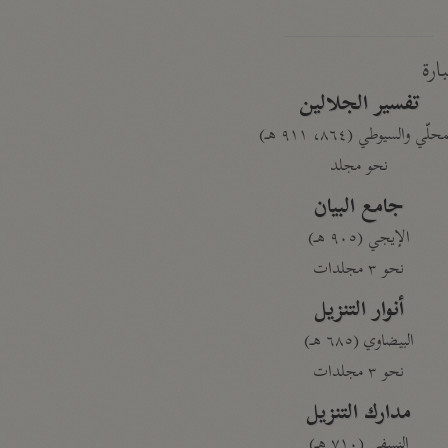
بارة
تفسير الجلالين
حلّي والسيوطي (٨٦٤، ٩١١ هـ)
نحو مجلد
جامع البيان
الإيجي (٩٠٥ هـ)
نحو ٣ مجلدات
أنوار التنزيل
البيضاوي (٦٨٥ هـ)
نحو ٣ مجلدات
مدارك التنزيل
النسفي (٧١٠ هـ)