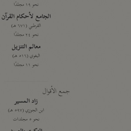
نحو ١٩ مجلدًا
الجامع لأحكام القرآن
القرطبي (٦٧١ هـ)
نحو ٢٤ مجلدًا
معالم التنزيل
البغوي (٥١٦ هـ)
نحو ١١ مجلدًا
جمع الأقوال
زاد المسير
ابن الجوزي (٥٩٧ هـ)
نحو ٥ مجلدات