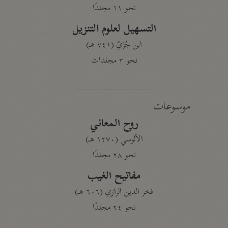
نحو ١١ مجلدًا
التسهيل لعلوم التنزيل
ابن جُزَيّ (٧٤١ هـ)
نحو ٣ مجلدات
موسوعات
روح المعاني
الآلوسي (١٢٧٠ هـ)
نحو ٢٨ مجلدًا
مفاتيح الغيب
فخر الدين الرازي (٦٠٦ هـ)
نحو ٢٤ مجلدًا