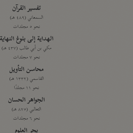
تفسير القرآن
السمعاني (٤٨٩ هـ)
نحو ٥ مجلدات
الهداية إلى بلوغ النهاية
مكي بن أبي طالب (٤٣٧ هـ)
نحو ٧ مجلدات
محاسن التأويل
القاسمي (١٣٣٢ هـ)
نحو ١١ مجلدًا
الجواهر الحسان
الثعالبي (٨٧٥ هـ)
نحو ٦ مجلدات
بحر العلوم