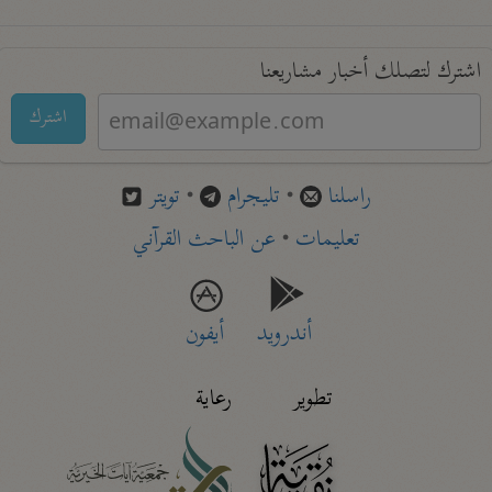
اشترك لتصلك أخبار مشاريعنا
اشترك
راسلنا
•
تليجرام
•
تويتر
تعليمات
•
عن الباحث القرآني
أندرويد
أيفون
تطوير
رعاية