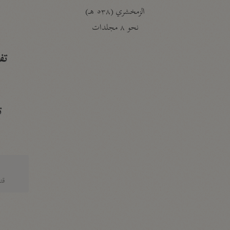
الزمخشري (٥٣٨ هـ)
ج
نحو ٨ مجلدات
تف
ت
قتا