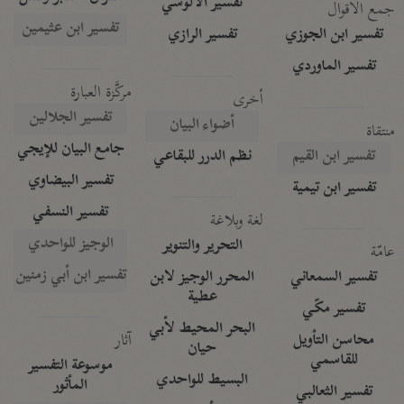
تفسير الآلوسي
جمع الأقوال
تفسير ابن عثيمين
تفسير ابن الجوزي
تفسير الرازي
تفسير الماوردي
مركَّزة العبارة
أخرى
تفسير الجلالين
أضواء البيان
منتقاة
جامع البيان للإيجي
تفسير ابن القيم
نظم الدرر للبقاعي
تفسير البيضاوي
تفسير ابن تيمية
تفسير النسفي
لغة وبلاغة
الوجيز للواحدي
التحرير والتنوير
عامّة
تفسير ابن أبي زمنين
تفسير السمعاني
المحرر الوجيز لابن
عطية
تفسير مكّي
البحر المحيط لأبي
آثار
محاسن التأويل
حيان
للقاسمي
موسوعة التفسير
البسيط للواحدي
المأثور
تفسير الثعالبي