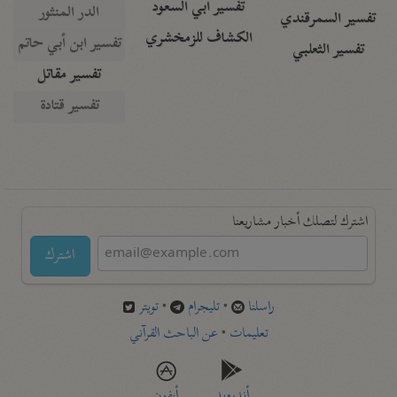
تفسير أبي السعود
الدر المنثور
تفسير السمرقندي
الكشاف للزمخشري
تفسير ابن أبي حاتم
تفسير الثعلبي
تفسير مقاتل
تفسير قتادة
اشترك لتصلك أخبار مشاريعنا
اشترك
راسلنا
•
تليجرام
•
تويتر
تعليمات
•
عن الباحث القرآني
أندرويد
أيفون