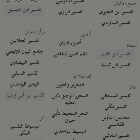
تفسير الآلوسي
جمع الأقوال
تفسير ابن عثيمين
تفسير ابن الجوزي
تفسير الرازي
تفسير الماوردي
مركَّزة العبارة
أخرى
تفسير الجلالين
أضواء البيان
منتقاة
جامع البيان للإيجي
تفسير ابن القيم
نظم الدرر للبقاعي
تفسير البيضاوي
تفسير ابن تيمية
تفسير النسفي
لغة وبلاغة
الوجيز للواحدي
التحرير والتنوير
عامّة
تفسير ابن أبي زمنين
تفسير السمعاني
المحرر الوجيز لابن
عطية
تفسير مكّي
البحر المحيط لأبي
آثار
محاسن التأويل
حيان
للقاسمي
موسوعة التفسير
البسيط للواحدي
المأثور
تفسير الثعالبي