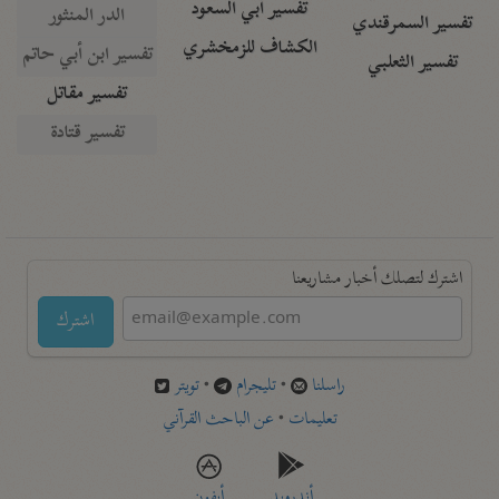
تفسير أبي السعود
الدر المنثور
تفسير السمرقندي
الكشاف للزمخشري
تفسير ابن أبي حاتم
تفسير الثعلبي
تفسير مقاتل
تفسير قتادة
اشترك لتصلك أخبار مشاريعنا
اشترك
راسلنا
•
تليجرام
•
تويتر
تعليمات
•
عن الباحث القرآني
أندرويد
أيفون