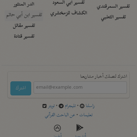
تفسير أبي السعود
الدر المنثور
تفسير السمرقندي
الكشاف للزمخشري
تفسير ابن أبي حاتم
تفسير الثعلبي
تفسير مقاتل
تفسير قتادة
اشترك لتصلك أخبار مشاريعنا
اشترك
راسلنا
•
تليجرام
•
تويتر
تعليمات
•
عن الباحث القرآني
أندرويد
أيفون