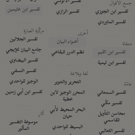
تفسير الآلوسي
جمع الأقوال
تفسير ابن عثيمين
تفسير ابن الجوزي
تفسير الرازي
تفسير الماوردي
مركَّزة العبارة
أخرى
تفسير الجلالين
أضواء البيان
منتقاة
جامع البيان للإيجي
تفسير ابن القيم
نظم الدرر للبقاعي
تفسير البيضاوي
تفسير ابن تيمية
تفسير النسفي
لغة وبلاغة
الوجيز للواحدي
التحرير والتنوير
عامّة
تفسير ابن أبي زمنين
تفسير السمعاني
المحرر الوجيز لابن
عطية
تفسير مكّي
البحر المحيط لأبي
آثار
محاسن التأويل
حيان
للقاسمي
موسوعة التفسير
البسيط للواحدي
المأثور
تفسير الثعالبي