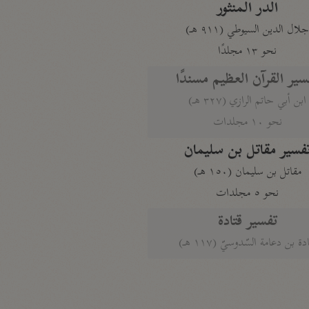
الدر المنثور
لال الدين السيوطي (٩١١ هـ)
نحو ١٣ مجلدًا
سير القرآن العظيم مسندًا
ابن أبي حاتم الرازي (٣٢٧ هـ)
نحو ١٠ مجلدات
فسير مقاتل بن سليمان
مقاتل بن سليمان (١٥٠ هـ)
نحو ٥ مجلدات
تفسير قتادة
دة بن دعامة السّدوسيّ (١١٧ هـ)