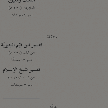
النكت والعيون
الماوردي (٤٥٠ هـ)
نحو ٦ مجلدات
منتقاة
تفسير ابن قيّم الجوزيّة
ابن القيم (٧٥١ هـ)
نحو ١٢ مجلدًا
تفسير شيخ الإسلام
ابن تيمية (٧٢٨ هـ)
نحو ٧ مجلدات
عامّة