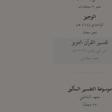
نحو ٣ مجلدات
الوجيز
الواحدي (٤٦٨ هـ)
نحو مجلد
تفسير القرآن العزيز
ابن أبي زمنين (٣٩٩ هـ)
نحو مجلدين
موسوعة التفسير المأثور
معهد الشاطبي
٢٣ مجلدًا