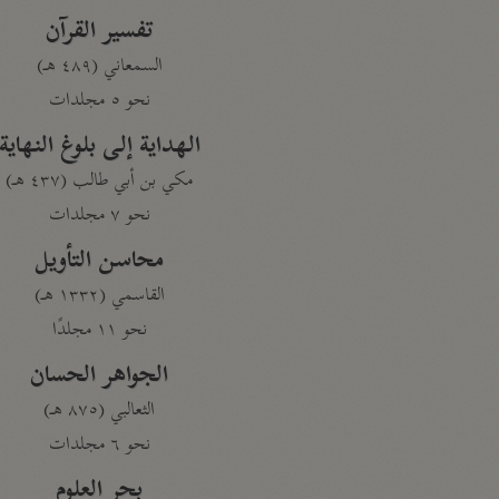
تفسير القرآن
السمعاني (٤٨٩ هـ)
نحو ٥ مجلدات
الهداية إلى بلوغ النهاية
مكي بن أبي طالب (٤٣٧ هـ)
نحو ٧ مجلدات
محاسن التأويل
القاسمي (١٣٣٢ هـ)
نحو ١١ مجلدًا
الجواهر الحسان
الثعالبي (٨٧٥ هـ)
نحو ٦ مجلدات
بحر العلوم