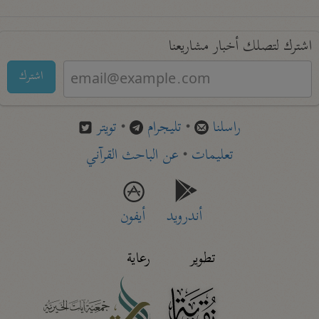
اشترك لتصلك أخبار مشاريعنا
اشترك
راسلنا
•
تليجرام
•
تويتر
تعليمات
•
عن الباحث القرآني
أندرويد
أيفون
تطوير
رعاية