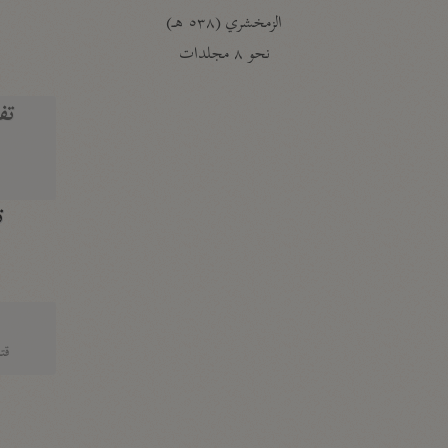
الزمخشري (٥٣٨ هـ)
ج
نحو ٨ مجلدات
تف
ت
قتا