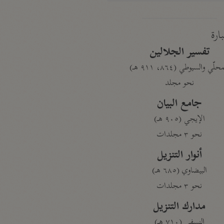
بارة
تفسير الجلالين
حلّي والسيوطي (٨٦٤، ٩١١ هـ)
نحو مجلد
جامع البيان
الإيجي (٩٠٥ هـ)
نحو ٣ مجلدات
أنوار التنزيل
البيضاوي (٦٨٥ هـ)
نحو ٣ مجلدات
مدارك التنزيل
النسفي (٧١٠ هـ)