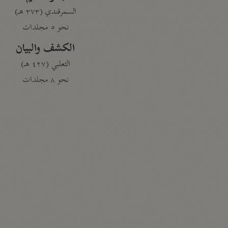
السمرقندي (٣٧٣ هـ)
نحو ٥ مجلدات
الكشف والبيان
الثعلبي (٤٢٧ هـ)
نحو ٨ مجلدات