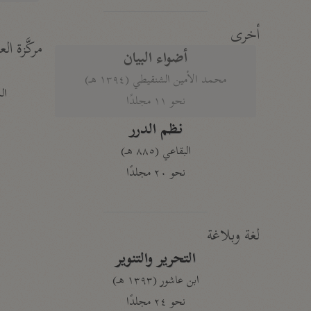
أخرى
مركَّزة الع
أضواء البيان
محمد الأمين الشنقيطي (١٣٩٤ هـ)
الم
نحو ١١ مجلدًا
نظم الدرر
البقاعي (٨٨٥ هـ)
نحو ٢٠ مجلدًا
لغة وبلاغة
التحرير والتنوير
ابن عاشور (١٣٩٣ هـ)
نحو ٢٤ مجلدًا