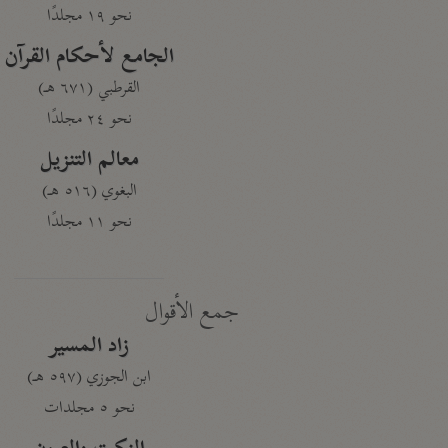
نحو ١٩ مجلدًا
الجامع لأحكام القرآن
القرطبي (٦٧١ هـ)
نحو ٢٤ مجلدًا
معالم التنزيل
البغوي (٥١٦ هـ)
نحو ١١ مجلدًا
جمع الأقوال
زاد المسير
ابن الجوزي (٥٩٧ هـ)
نحو ٥ مجلدات