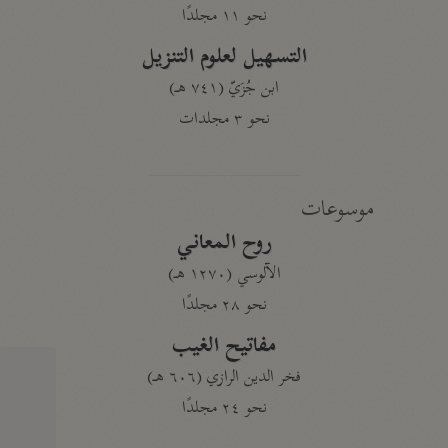
نحو ١١ مجلدًا
التسهيل لعلوم التنزيل
ابن جُزَيّ (٧٤١ هـ)
نحو ٣ مجلدات
موسوعات
روح المعاني
الآلوسي (١٢٧٠ هـ)
نحو ٢٨ مجلدًا
مفاتيح الغيب
فخر الدين الرازي (٦٠٦ هـ)
نحو ٢٤ مجلدًا