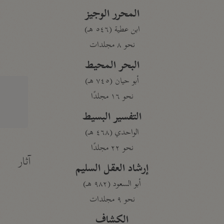
المحرر الوجيز
ابن عطية (٥٤٦ هـ)
نحو ٨ مجلدات
البحر المحيط
أبو حيان (٧٤٥ هـ)
نحو ١٦ مجلدًا
التفسير البسيط
الواحدي (٤٦٨ هـ)
نحو ٢٢ مجلدًا
آثار
إرشاد العقل السليم
أبو السعود (٩٨٢ هـ)
نحو ٩ مجلدات
الكشاف