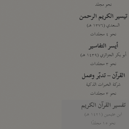
نحو مجلد
تيسير الكريم الرحمن
السعدي (١٣٧٦ هـ)
نحو ٤ مجلدات
أيسر التفاسير
أبو بكر الجزائري (١٤٣٩ هـ)
نحو ٣ مجلدات
القرآن – تدبّر وعمل
شركة الخبرات الذكية
نحو ٣ مجلدات
تفسير القرآن الكريم
ابن عثيمين (١٤٢١ هـ)
نحو ١٥ مجلدًا