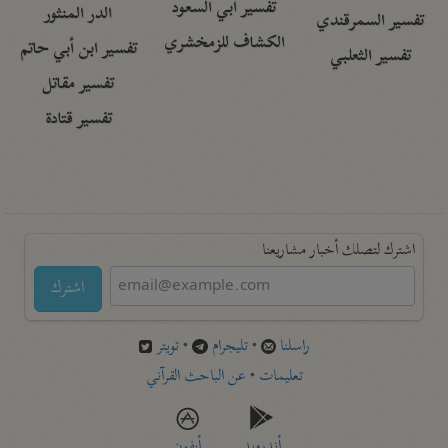
تفسير أبي السعود
الدر المنثور
تفسير السمرقندي
الكشاف للزمخشري
تفسير ابن أبي حاتم
تفسير الثعلبي
تفسير مقاتل
تفسير قتادة
اشترك لتصلك أخبار مشاريعنا
اشترك
راسلنا
•
تليجرام
•
تويتر
تعليمات
•
عن الباحث القرآني
أندرويد
أيفون