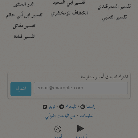
تفسير أبي السعود
الدر المنثور
تفسير السمرقندي
الكشاف للزمخشري
تفسير ابن أبي حاتم
تفسير الثعلبي
تفسير مقاتل
تفسير قتادة
اشترك لتصلك أخبار مشاريعنا
اشترك
راسلنا
•
تليجرام
•
تويتر
تعليمات
•
عن الباحث القرآني
أندرويد
أيفون