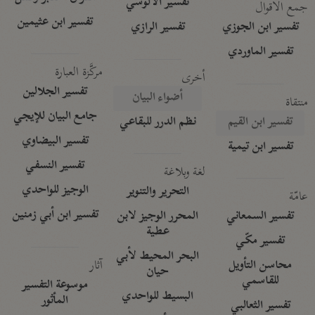
تفسير الآلوسي
جمع الأقوال
تفسير ابن عثيمين
تفسير ابن الجوزي
تفسير الرازي
تفسير الماوردي
مركَّزة العبارة
أخرى
تفسير الجلالين
أضواء البيان
منتقاة
جامع البيان للإيجي
تفسير ابن القيم
نظم الدرر للبقاعي
تفسير البيضاوي
تفسير ابن تيمية
تفسير النسفي
لغة وبلاغة
الوجيز للواحدي
التحرير والتنوير
عامّة
تفسير ابن أبي زمنين
تفسير السمعاني
المحرر الوجيز لابن
عطية
تفسير مكّي
البحر المحيط لأبي
آثار
محاسن التأويل
حيان
للقاسمي
موسوعة التفسير
البسيط للواحدي
المأثور
تفسير الثعالبي