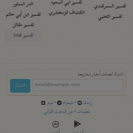
تفسير أبي السعود
الدر المنثور
تفسير السمرقندي
الكشاف للزمخشري
تفسير ابن أبي حاتم
تفسير الثعلبي
تفسير مقاتل
تفسير قتادة
اشترك لتصلك أخبار مشاريعنا
اشترك
راسلنا
•
تليجرام
•
تويتر
تعليمات
•
عن الباحث القرآني
أندرويد
أيفون