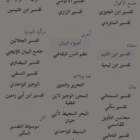
تفسير الآلوسي
جمع الأقوال
تفسير ابن عثيمين
تفسير ابن الجوزي
تفسير الرازي
تفسير الماوردي
مركَّزة العبارة
أخرى
تفسير الجلالين
أضواء البيان
منتقاة
جامع البيان للإيجي
تفسير ابن القيم
نظم الدرر للبقاعي
تفسير البيضاوي
تفسير ابن تيمية
تفسير النسفي
لغة وبلاغة
الوجيز للواحدي
التحرير والتنوير
عامّة
تفسير ابن أبي زمنين
تفسير السمعاني
المحرر الوجيز لابن
عطية
تفسير مكّي
البحر المحيط لأبي
آثار
محاسن التأويل
حيان
للقاسمي
موسوعة التفسير
البسيط للواحدي
المأثور
تفسير الثعالبي