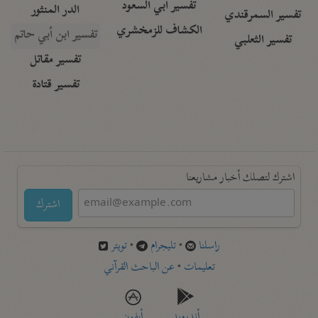
تفسير أبي السعود
الدر المنثور
تفسير السمرقندي
الكشاف للزمخشري
تفسير ابن أبي حاتم
تفسير الثعلبي
تفسير مقاتل
تفسير قتادة
اشترك لتصلك أخبار مشاريعنا
اشترك
راسلنا
•
تليجرام
•
تويتر
تعليمات
•
عن الباحث القرآني
أندرويد
أيفون