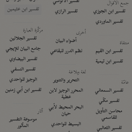
تفسير الآلوسي
جمع الأقوال
تفسير ابن عثيمين
تفسير ابن الجوزي
تفسير الرازي
تفسير الماوردي
مركَّزة العبارة
أخرى
تفسير الجلالين
أضواء البيان
منتقاة
جامع البيان للإيجي
تفسير ابن القيم
نظم الدرر للبقاعي
تفسير البيضاوي
تفسير ابن تيمية
تفسير النسفي
لغة وبلاغة
الوجيز للواحدي
التحرير والتنوير
عامّة
تفسير ابن أبي زمنين
تفسير السمعاني
المحرر الوجيز لابن
عطية
تفسير مكّي
البحر المحيط لأبي
آثار
محاسن التأويل
حيان
للقاسمي
موسوعة التفسير
البسيط للواحدي
المأثور
تفسير الثعالبي