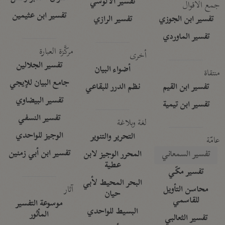
تفسير الآلوسي
جمع الأقوال
تفسير ابن عثيمين
تفسير ابن الجوزي
تفسير الرازي
تفسير الماوردي
مركَّزة العبارة
أخرى
تفسير الجلالين
أضواء البيان
منتقاة
جامع البيان للإيجي
تفسير ابن القيم
نظم الدرر للبقاعي
تفسير البيضاوي
تفسير ابن تيمية
تفسير النسفي
لغة وبلاغة
الوجيز للواحدي
التحرير والتنوير
عامّة
تفسير ابن أبي زمنين
تفسير السمعاني
المحرر الوجيز لابن
عطية
تفسير مكّي
البحر المحيط لأبي
آثار
محاسن التأويل
حيان
للقاسمي
موسوعة التفسير
البسيط للواحدي
المأثور
تفسير الثعالبي