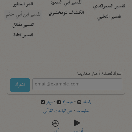
تفسير أبي السعود
الدر المنثور
تفسير السمرقندي
الكشاف للزمخشري
تفسير ابن أبي حاتم
تفسير الثعلبي
تفسير مقاتل
تفسير قتادة
اشترك لتصلك أخبار مشاريعنا
اشترك
راسلنا
•
تليجرام
•
تويتر
تعليمات
•
عن الباحث القرآني
أندرويد
أيفون