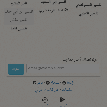
تفسير أبي السعود
الدر المنثور
تفسير السمرقندي
الكشاف للزمخشري
تفسير ابن أبي حاتم
تفسير الثعلبي
تفسير مقاتل
تفسير قتادة
اشترك لتصلك أخبار مشاريعنا
اشترك
راسلنا
•
تليجرام
•
تويتر
تعليمات
•
عن الباحث القرآني
أندرويد
أيفون