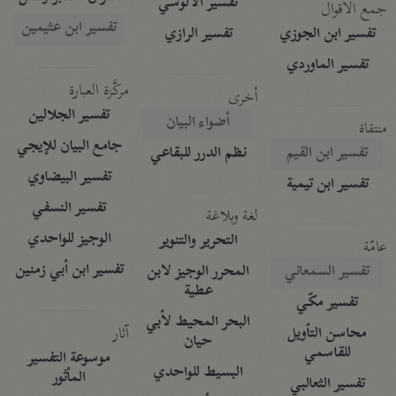
تفسير الآلوسي
جمع الأقوال
تفسير ابن عثيمين
تفسير ابن الجوزي
تفسير الرازي
تفسير الماوردي
مركَّزة العبارة
أخرى
تفسير الجلالين
أضواء البيان
منتقاة
جامع البيان للإيجي
تفسير ابن القيم
نظم الدرر للبقاعي
تفسير البيضاوي
تفسير ابن تيمية
تفسير النسفي
لغة وبلاغة
الوجيز للواحدي
التحرير والتنوير
عامّة
تفسير ابن أبي زمنين
تفسير السمعاني
المحرر الوجيز لابن
عطية
تفسير مكّي
البحر المحيط لأبي
آثار
محاسن التأويل
حيان
للقاسمي
موسوعة التفسير
البسيط للواحدي
المأثور
تفسير الثعالبي