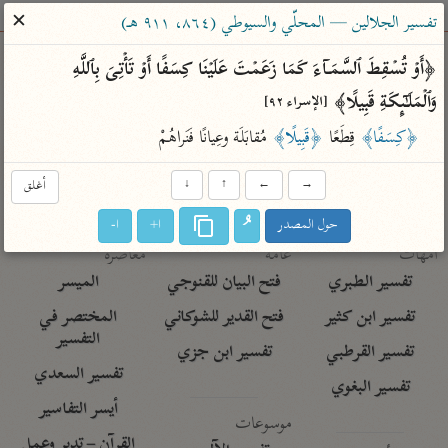
ساهم معنا في نشر القرآن والعلم الشرعي
✕
تفسير الجلالين — المحلّي والسيوطي (٨٦٤، ٩١١ هـ)
الباحث القرآني
﴿أَوۡ تُسۡقِطَ ٱلسَّمَاۤءَ كَمَا زَعَمۡتَ عَلَیۡنَا كِسَفًا أَوۡ تَأۡتِیَ بِٱللَّهِ 
وَٱلۡمَلَـٰۤىِٕكَةِ قَبِیلًا﴾ 
[الإسراء ٩٢]
بحث
تفسير
علوم
مصاحف
معاجم
﴿كِسَفًا﴾
 قِطَعًا 
﴿قَبِيلًا﴾
 مُقابَلَة وعِيانًا فَنَراهُمْ
→
←
↑
↓
أغلق
Type 2 or more characters for results.
حول المصدر
ا+
ا-
Type 1 or more
أمّهات
عامّة
معاصرة
characters for results.
تفسير الطبري
فتح البيان للقنوجي
الميسر
تفسير ابن كثير
فتح القدير للشوكاني
المختصر في
التفسير
تفسير القرطبي
تفسير ابن جزي
تفسير السعدي
تفسير البغوي
أيسر التفاسير
موسوعات
القرآن – تدبر وعمل