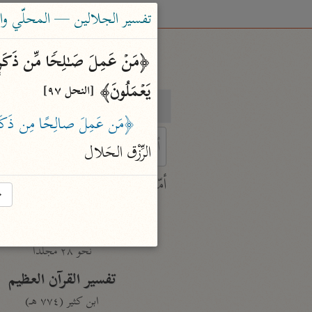
تفسير الجلالين — المحلّي والسيوطي (٤
یَعۡمَلُونَ﴾ 
[النحل ٩٧]
بحث
تفسير
﴿مَن عَمِلَ صالِحًا مِن ذَكَر أوْ أ
الرِّزْق الحَلال
 characters for results.
أمّهات
→
جامع البيان
ابن جرير الطبري (٣١٠ هـ)
نحو ٢٨ مجلدًا
تفسير القرآن العظيم
ابن كثير (٧٧٤ هـ)