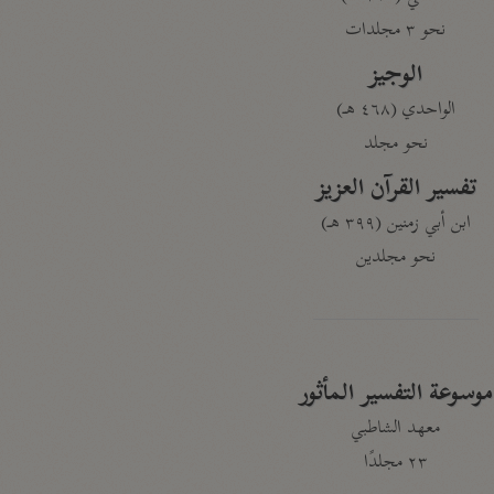
نحو ٣ مجلدات
الوجيز
الواحدي (٤٦٨ هـ)
نحو مجلد
تفسير القرآن العزيز
ابن أبي زمنين (٣٩٩ هـ)
نحو مجلدين
موسوعة التفسير المأثور
معهد الشاطبي
٢٣ مجلدًا