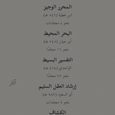
المحرر الوجيز
ابن عطية (٥٤٦ هـ)
نحو ٨ مجلدات
البحر المحيط
أبو حيان (٧٤٥ هـ)
نحو ١٦ مجلدًا
التفسير البسيط
الواحدي (٤٦٨ هـ)
نحو ٢٢ مجلدًا
آثار
إرشاد العقل السليم
أبو السعود (٩٨٢ هـ)
نحو ٩ مجلدات
الكشاف