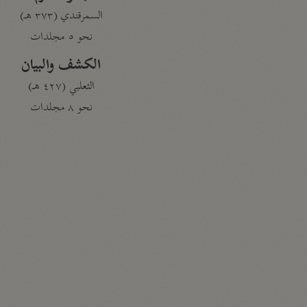
السمرقندي (٣٧٣ هـ)
نحو ٥ مجلدات
الكشف والبيان
الثعلبي (٤٢٧ هـ)
نحو ٨ مجلدات