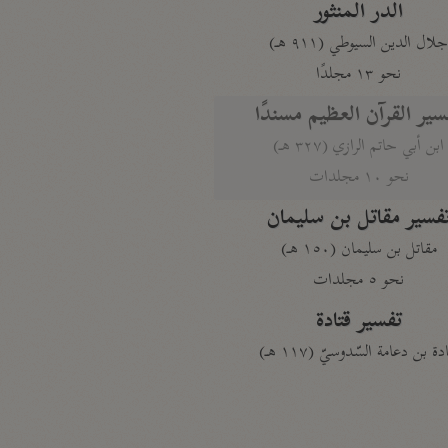
الدر المنثور
لال الدين السيوطي (٩١١ هـ)
نحو ١٣ مجلدًا
سير القرآن العظيم مسندًا
ابن أبي حاتم الرازي (٣٢٧ هـ)
نحو ١٠ مجلدات
فسير مقاتل بن سليمان
مقاتل بن سليمان (١٥٠ هـ)
نحو ٥ مجلدات
تفسير قتادة
دة بن دعامة السّدوسيّ (١١٧ هـ)