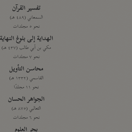
تفسير القرآن
السمعاني (٤٨٩ هـ)
نحو ٥ مجلدات
الهداية إلى بلوغ النهاية
مكي بن أبي طالب (٤٣٧ هـ)
نحو ٧ مجلدات
محاسن التأويل
القاسمي (١٣٣٢ هـ)
نحو ١١ مجلدًا
الجواهر الحسان
الثعالبي (٨٧٥ هـ)
نحو ٦ مجلدات
بحر العلوم