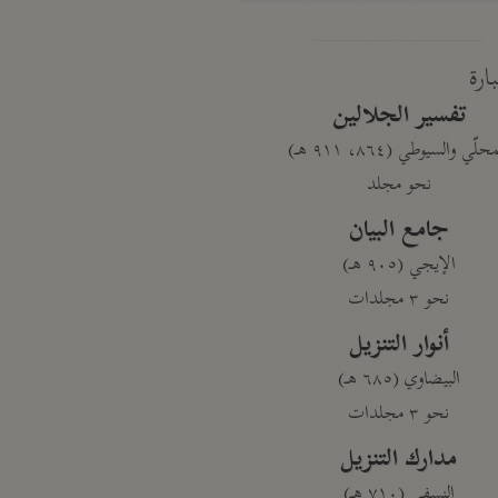
بارة
تفسير الجلالين
حلّي والسيوطي (٨٦٤، ٩١١ هـ)
نحو مجلد
جامع البيان
الإيجي (٩٠٥ هـ)
نحو ٣ مجلدات
أنوار التنزيل
البيضاوي (٦٨٥ هـ)
نحو ٣ مجلدات
مدارك التنزيل
النسفي (٧١٠ هـ)