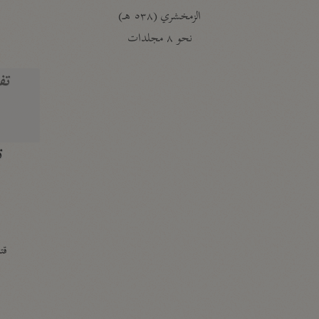
الزمخشري (٥٣٨ هـ)
ج
نحو ٨ مجلدات
تف
ت
قتا