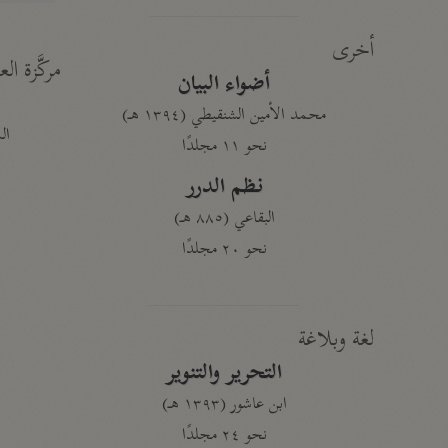
أخرى
مركَّزة الع
أضواء البيان
محمد الأمين الشنقيطي (١٣٩٤ هـ)
الم
نحو ١١ مجلدًا
نظم الدرر
البقاعي (٨٨٥ هـ)
نحو ٢٠ مجلدًا
لغة وبلاغة
التحرير والتنوير
ابن عاشور (١٣٩٣ هـ)
نحو ٢٤ مجلدًا