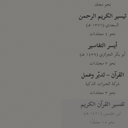
نحو مجلد
تيسير الكريم الرحمن
السعدي (١٣٧٦ هـ)
نحو ٤ مجلدات
أيسر التفاسير
أبو بكر الجزائري (١٤٣٩ هـ)
نحو ٣ مجلدات
القرآن – تدبّر وعمل
شركة الخبرات الذكية
نحو ٣ مجلدات
تفسير القرآن الكريم
ابن عثيمين (١٤٢١ هـ)
نحو ١٥ مجلدًا