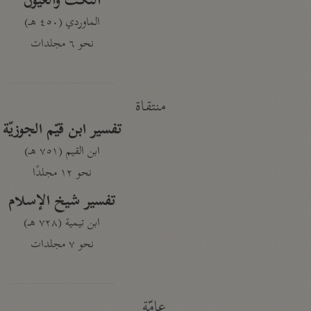
النكت والعيون
الماوردي (٤٥٠ هـ)
نحو ٦ مجلدات
منتقاة
تفسير ابن قيّم الجوزيّة
ابن القيم (٧٥١ هـ)
نحو ١٢ مجلدًا
تفسير شيخ الإسلام
ابن تيمية (٧٢٨ هـ)
نحو ٧ مجلدات
عامّة