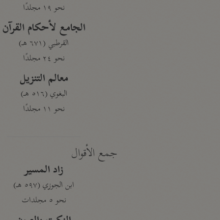
نحو ١٩ مجلدًا
الجامع لأحكام القرآن
القرطبي (٦٧١ هـ)
نحو ٢٤ مجلدًا
معالم التنزيل
البغوي (٥١٦ هـ)
نحو ١١ مجلدًا
جمع الأقوال
زاد المسير
ابن الجوزي (٥٩٧ هـ)
نحو ٥ مجلدات