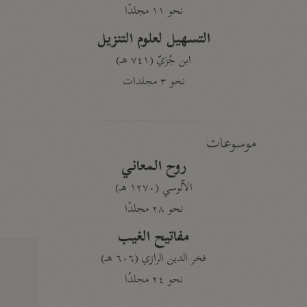
نحو ١١ مجلدًا
التسهيل لعلوم التنزيل
ابن جُزَيّ (٧٤١ هـ)
نحو ٣ مجلدات
موسوعات
روح المعاني
الآلوسي (١٢٧٠ هـ)
نحو ٢٨ مجلدًا
مفاتيح الغيب
فخر الدين الرازي (٦٠٦ هـ)
نحو ٢٤ مجلدًا