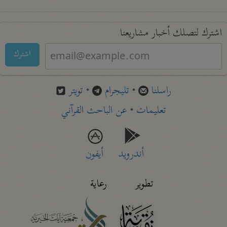
اشترك لتصلك أخبار مشاريعنا
اشترك
راسلنا
•
تليجرام
•
تويتر
تعليمات
•
عن الباحث القرآني
أندرويد
أيفون
تطوير
رعاية