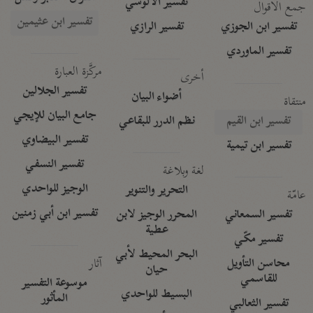
تفسير الآلوسي
جمع الأقوال
تفسير ابن عثيمين
تفسير ابن الجوزي
تفسير الرازي
تفسير الماوردي
مركَّزة العبارة
أخرى
تفسير الجلالين
أضواء البيان
منتقاة
جامع البيان للإيجي
تفسير ابن القيم
نظم الدرر للبقاعي
تفسير البيضاوي
تفسير ابن تيمية
تفسير النسفي
لغة وبلاغة
الوجيز للواحدي
التحرير والتنوير
عامّة
تفسير ابن أبي زمنين
تفسير السمعاني
المحرر الوجيز لابن
عطية
تفسير مكّي
البحر المحيط لأبي
آثار
محاسن التأويل
حيان
للقاسمي
موسوعة التفسير
البسيط للواحدي
المأثور
تفسير الثعالبي