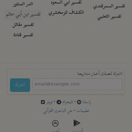
تفسير أبي السعود
الدر المنثور
تفسير السمرقندي
الكشاف للزمخشري
تفسير ابن أبي حاتم
تفسير الثعلبي
تفسير مقاتل
تفسير قتادة
اشترك لتصلك أخبار مشاريعنا
اشترك
راسلنا
•
تليجرام
•
تويتر
تعليمات
•
عن الباحث القرآني
أندرويد
أيفون