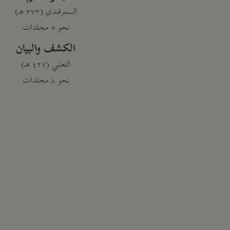
السمرقندي (٣٧٣ هـ)
نحو ٥ مجلدات
الكشف والبيان
الثعلبي (٤٢٧ هـ)
نحو ٨ مجلدات