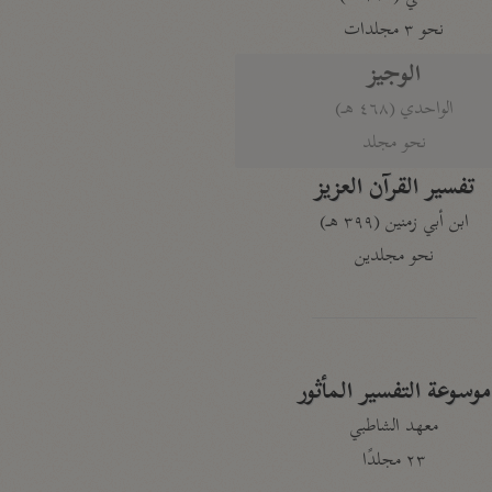
نحو ٣ مجلدات
الوجيز
الواحدي (٤٦٨ هـ)
نحو مجلد
تفسير القرآن العزيز
ابن أبي زمنين (٣٩٩ هـ)
نحو مجلدين
موسوعة التفسير المأثور
معهد الشاطبي
٢٣ مجلدًا