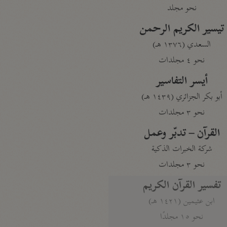
نحو مجلد
تيسير الكريم الرحمن
السعدي (١٣٧٦ هـ)
نحو ٤ مجلدات
أيسر التفاسير
أبو بكر الجزائري (١٤٣٩ هـ)
نحو ٣ مجلدات
القرآن – تدبّر وعمل
شركة الخبرات الذكية
نحو ٣ مجلدات
تفسير القرآن الكريم
ابن عثيمين (١٤٢١ هـ)
نحو ١٥ مجلدًا