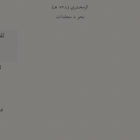
الزمخشري (٥٣٨ هـ)
ج
نحو ٨ مجلدات
تف
ت
قتا