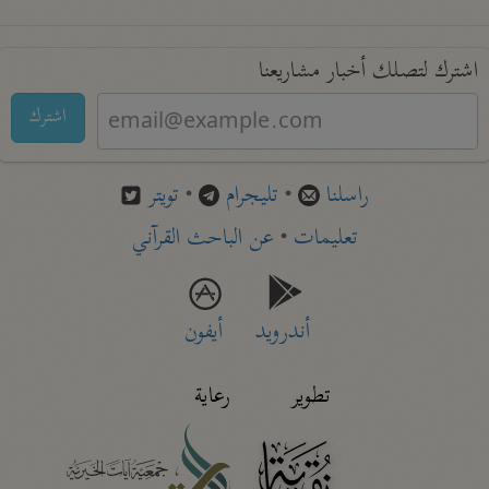
اشترك لتصلك أخبار مشاريعنا
اشترك
راسلنا
•
تليجرام
•
تويتر
تعليمات
•
عن الباحث القرآني
أندرويد
أيفون
تطوير
رعاية