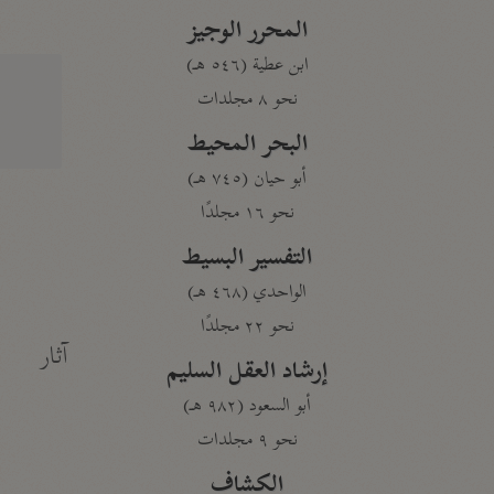
المحرر الوجيز
ابن عطية (٥٤٦ هـ)
نحو ٨ مجلدات
البحر المحيط
أبو حيان (٧٤٥ هـ)
نحو ١٦ مجلدًا
التفسير البسيط
الواحدي (٤٦٨ هـ)
نحو ٢٢ مجلدًا
آثار
إرشاد العقل السليم
أبو السعود (٩٨٢ هـ)
نحو ٩ مجلدات
الكشاف