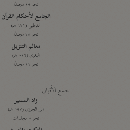
نحو ١٩ مجلدًا
الجامع لأحكام القرآن
القرطبي (٦٧١ هـ)
نحو ٢٤ مجلدًا
معالم التنزيل
البغوي (٥١٦ هـ)
نحو ١١ مجلدًا
جمع الأقوال
زاد المسير
ابن الجوزي (٥٩٧ هـ)
نحو ٥ مجلدات