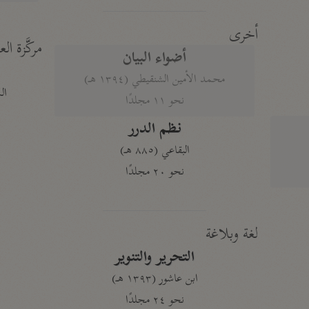
أخرى
مركَّزة الع
أضواء البيان
محمد الأمين الشنقيطي (١٣٩٤ هـ)
الم
نحو ١١ مجلدًا
نظم الدرر
البقاعي (٨٨٥ هـ)
نحو ٢٠ مجلدًا
لغة وبلاغة
التحرير والتنوير
ابن عاشور (١٣٩٣ هـ)
نحو ٢٤ مجلدًا