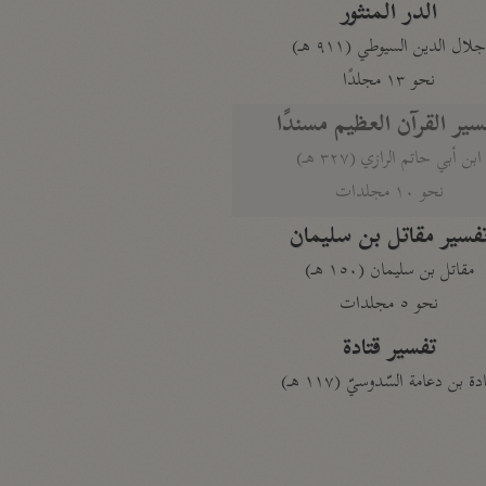
الدر المنثور
لال الدين السيوطي (٩١١ هـ)
نحو ١٣ مجلدًا
سير القرآن العظيم مسندًا
ابن أبي حاتم الرازي (٣٢٧ هـ)
نحو ١٠ مجلدات
فسير مقاتل بن سليمان
مقاتل بن سليمان (١٥٠ هـ)
نحو ٥ مجلدات
تفسير قتادة
دة بن دعامة السّدوسيّ (١١٧ هـ)