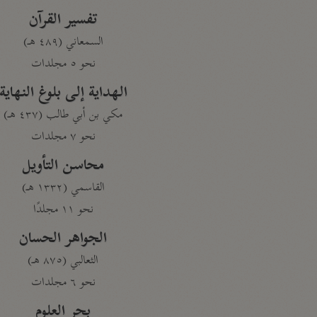
تفسير القرآن
السمعاني (٤٨٩ هـ)
نحو ٥ مجلدات
الهداية إلى بلوغ النهاية
مكي بن أبي طالب (٤٣٧ هـ)
نحو ٧ مجلدات
محاسن التأويل
القاسمي (١٣٣٢ هـ)
نحو ١١ مجلدًا
الجواهر الحسان
الثعالبي (٨٧٥ هـ)
نحو ٦ مجلدات
بحر العلوم