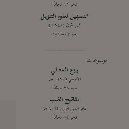
نحو ١١ مجلدًا
التسهيل لعلوم التنزيل
ابن جُزَيّ (٧٤١ هـ)
نحو ٣ مجلدات
موسوعات
روح المعاني
الآلوسي (١٢٧٠ هـ)
نحو ٢٨ مجلدًا
مفاتيح الغيب
فخر الدين الرازي (٦٠٦ هـ)
نحو ٢٤ مجلدًا