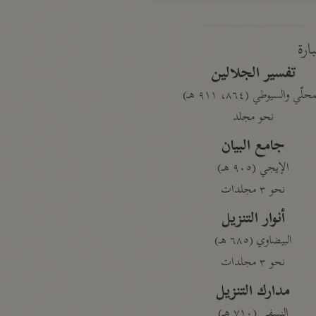
بارة
تفسير الجلالين
حلّي والسيوطي (٨٦٤، ٩١١ هـ)
نحو مجلد
جامع البيان
الإيجي (٩٠٥ هـ)
نحو ٣ مجلدات
أنوار التنزيل
البيضاوي (٦٨٥ هـ)
نحو ٣ مجلدات
مدارك التنزيل
النسفي (٧١٠ هـ)