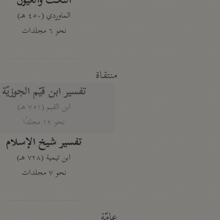
النكت والعيون
الماوردي (٤٥٠ هـ)
نحو ٦ مجلدات
منتقاة
تفسير ابن قيّم الجوزيّة
ابن القيم (٧٥١ هـ)
نحو ١٢ مجلدًا
تفسير شيخ الإسلام
ابن تيمية (٧٢٨ هـ)
نحو ٧ مجلدات
عامّة