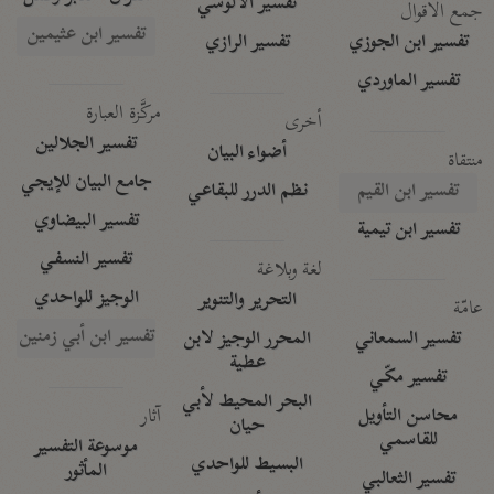
تفسير الآلوسي
جمع الأقوال
تفسير ابن عثيمين
تفسير ابن الجوزي
تفسير الرازي
تفسير الماوردي
مركَّزة العبارة
أخرى
تفسير الجلالين
أضواء البيان
منتقاة
جامع البيان للإيجي
تفسير ابن القيم
نظم الدرر للبقاعي
تفسير البيضاوي
تفسير ابن تيمية
تفسير النسفي
لغة وبلاغة
الوجيز للواحدي
التحرير والتنوير
عامّة
تفسير ابن أبي زمنين
تفسير السمعاني
المحرر الوجيز لابن
عطية
تفسير مكّي
البحر المحيط لأبي
آثار
محاسن التأويل
حيان
للقاسمي
موسوعة التفسير
البسيط للواحدي
المأثور
تفسير الثعالبي