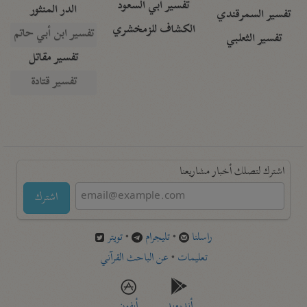
تفسير أبي السعود
الدر المنثور
تفسير السمرقندي
الكشاف للزمخشري
تفسير ابن أبي حاتم
تفسير الثعلبي
تفسير مقاتل
تفسير قتادة
اشترك لتصلك أخبار مشاريعنا
اشترك
راسلنا
•
تليجرام
•
تويتر
تعليمات
•
عن الباحث القرآني
أندرويد
أيفون