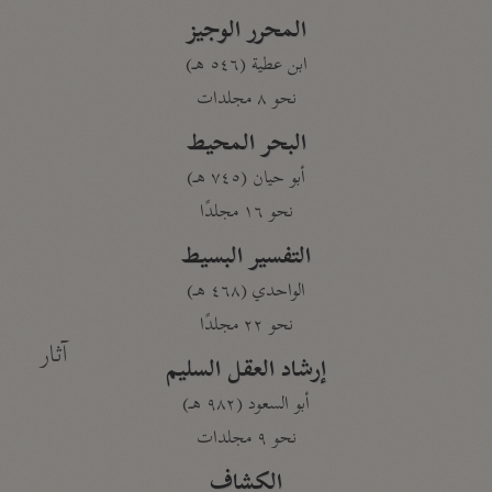
المحرر الوجيز
ابن عطية (٥٤٦ هـ)
نحو ٨ مجلدات
البحر المحيط
أبو حيان (٧٤٥ هـ)
نحو ١٦ مجلدًا
التفسير البسيط
الواحدي (٤٦٨ هـ)
نحو ٢٢ مجلدًا
آثار
إرشاد العقل السليم
أبو السعود (٩٨٢ هـ)
نحو ٩ مجلدات
الكشاف