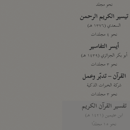
نحو مجلد
تيسير الكريم الرحمن
السعدي (١٣٧٦ هـ)
نحو ٤ مجلدات
أيسر التفاسير
أبو بكر الجزائري (١٤٣٩ هـ)
نحو ٣ مجلدات
القرآن – تدبّر وعمل
شركة الخبرات الذكية
نحو ٣ مجلدات
تفسير القرآن الكريم
ابن عثيمين (١٤٢١ هـ)
نحو ١٥ مجلدًا