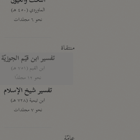
النكت والعيون
الماوردي (٤٥٠ هـ)
نحو ٦ مجلدات
منتقاة
تفسير ابن قيّم الجوزيّة
ابن القيم (٧٥١ هـ)
نحو ١٢ مجلدًا
تفسير شيخ الإسلام
ابن تيمية (٧٢٨ هـ)
نحو ٧ مجلدات
عامّة