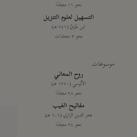
نحو ١١ مجلدًا
التسهيل لعلوم التنزيل
ابن جُزَيّ (٧٤١ هـ)
نحو ٣ مجلدات
موسوعات
روح المعاني
الآلوسي (١٢٧٠ هـ)
نحو ٢٨ مجلدًا
مفاتيح الغيب
فخر الدين الرازي (٦٠٦ هـ)
نحو ٢٤ مجلدًا