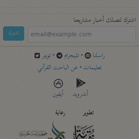
اشترك لتصلك أخبار مشاريعنا
اشترك
راسلنا
•
تليجرام
•
تويتر
تعليمات
•
عن الباحث القرآني
أندرويد
أيفون
تطوير
رعاية