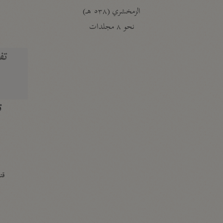
الزمخشري (٥٣٨ هـ)
ج
نحو ٨ مجلدات
تف
ت
قتا