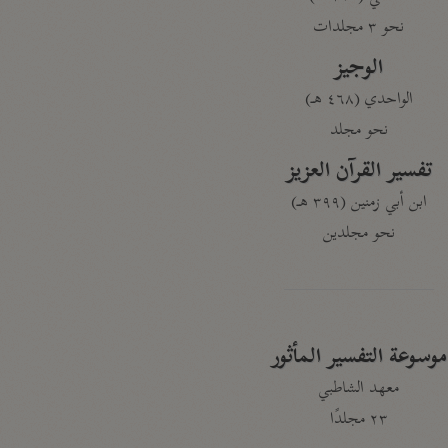
نحو ٣ مجلدات
الوجيز
الواحدي (٤٦٨ هـ)
نحو مجلد
تفسير القرآن العزيز
ابن أبي زمنين (٣٩٩ هـ)
نحو مجلدين
موسوعة التفسير المأثور
معهد الشاطبي
٢٣ مجلدًا