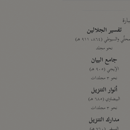
بارة
تفسير الجلالين
حلّي والسيوطي (٨٦٤، ٩١١ هـ)
نحو مجلد
جامع البيان
الإيجي (٩٠٥ هـ)
نحو ٣ مجلدات
أنوار التنزيل
البيضاوي (٦٨٥ هـ)
نحو ٣ مجلدات
مدارك التنزيل
النسفي (٧١٠ هـ)