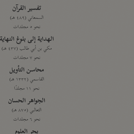
تفسير القرآن
السمعاني (٤٨٩ هـ)
نحو ٥ مجلدات
الهداية إلى بلوغ النهاية
مكي بن أبي طالب (٤٣٧ هـ)
نحو ٧ مجلدات
محاسن التأويل
القاسمي (١٣٣٢ هـ)
نحو ١١ مجلدًا
الجواهر الحسان
الثعالبي (٨٧٥ هـ)
نحو ٦ مجلدات
بحر العلوم