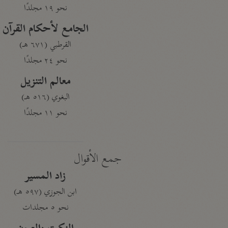
نحو ١٩ مجلدًا
الجامع لأحكام القرآن
القرطبي (٦٧١ هـ)
نحو ٢٤ مجلدًا
معالم التنزيل
البغوي (٥١٦ هـ)
نحو ١١ مجلدًا
جمع الأقوال
زاد المسير
ابن الجوزي (٥٩٧ هـ)
نحو ٥ مجلدات