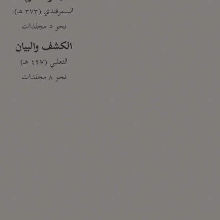
السمرقندي (٣٧٣ هـ)
نحو ٥ مجلدات
الكشف والبيان
الثعلبي (٤٢٧ هـ)
نحو ٨ مجلدات