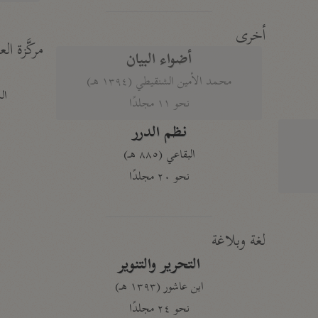
أخرى
مركَّزة الع
أضواء البيان
محمد الأمين الشنقيطي (١٣٩٤ هـ)
الم
نحو ١١ مجلدًا
نظم الدرر
البقاعي (٨٨٥ هـ)
نحو ٢٠ مجلدًا
لغة وبلاغة
التحرير والتنوير
ابن عاشور (١٣٩٣ هـ)
نحو ٢٤ مجلدًا