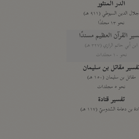
الدر المنثور
لال الدين السيوطي (٩١١ هـ)
نحو ١٣ مجلدًا
سير القرآن العظيم مسندًا
ابن أبي حاتم الرازي (٣٢٧ هـ)
نحو ١٠ مجلدات
فسير مقاتل بن سليمان
مقاتل بن سليمان (١٥٠ هـ)
نحو ٥ مجلدات
تفسير قتادة
دة بن دعامة السّدوسيّ (١١٧ هـ)