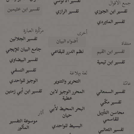
تفسير الآلوسي
جمع الأقوال
تفسير ابن عثيمين
تفسير ابن الجوزي
تفسير الرازي
تفسير الماوردي
مركَّزة العبارة
أخرى
تفسير الجلالين
أضواء البيان
منتقاة
جامع البيان للإيجي
تفسير ابن القيم
نظم الدرر للبقاعي
تفسير البيضاوي
تفسير ابن تيمية
تفسير النسفي
لغة وبلاغة
الوجيز للواحدي
التحرير والتنوير
عامّة
تفسير ابن أبي زمنين
تفسير السمعاني
المحرر الوجيز لابن
عطية
تفسير مكّي
البحر المحيط لأبي
آثار
محاسن التأويل
حيان
للقاسمي
موسوعة التفسير
البسيط للواحدي
المأثور
تفسير الثعالبي