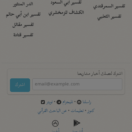
تفسير أبي السعود
الدر المنثور
تفسير السمرقندي
الكشاف للزمخشري
تفسير ابن أبي حاتم
تفسير الثعلبي
تفسير مقاتل
تفسير قتادة
اشترك لتصلك أخبار مشاريعنا
اشترك
راسلنا
•
تليجرام
•
تويتر
كنوز
•
تعليمات
•
عن الباحث القرآني
أندرويد
أيفون