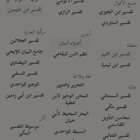
تفسير الآلوسي
جمع الأقوال
تفسير ابن عثيمين
تفسير ابن الجوزي
تفسير الرازي
تفسير الماوردي
مركَّزة العبارة
أخرى
تفسير الجلالين
أضواء البيان
منتقاة
جامع البيان للإيجي
تفسير ابن القيم
نظم الدرر للبقاعي
تفسير البيضاوي
تفسير ابن تيمية
تفسير النسفي
لغة وبلاغة
الوجيز للواحدي
التحرير والتنوير
عامّة
تفسير ابن أبي زمنين
تفسير السمعاني
المحرر الوجيز لابن
عطية
تفسير مكّي
البحر المحيط لأبي
آثار
محاسن التأويل
حيان
للقاسمي
موسوعة التفسير
البسيط للواحدي
المأثور
تفسير الثعالبي