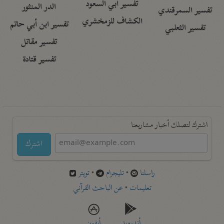
تفسير أبي السعود
الدر المنثور
تفسير السمرقندي
الكشاف للزمخشري
تفسير ابن أبي حاتم
تفسير الثعلبي
تفسير مقاتل
تفسير قتادة
اشترك لتصلك أخبار مشاريعنا
اشترك
راسلنا
•
تليجرام
•
تويتر
تعليمات
•
عن الباحث القرآني
أندرويد
أيفون