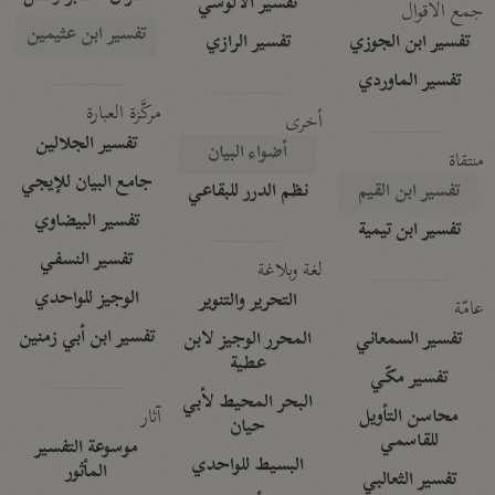
تفسير الآلوسي
جمع الأقوال
تفسير ابن عثيمين
تفسير ابن الجوزي
تفسير الرازي
تفسير الماوردي
مركَّزة العبارة
أخرى
تفسير الجلالين
أضواء البيان
منتقاة
جامع البيان للإيجي
تفسير ابن القيم
نظم الدرر للبقاعي
تفسير البيضاوي
تفسير ابن تيمية
تفسير النسفي
لغة وبلاغة
الوجيز للواحدي
التحرير والتنوير
عامّة
تفسير ابن أبي زمنين
تفسير السمعاني
المحرر الوجيز لابن
عطية
تفسير مكّي
البحر المحيط لأبي
آثار
محاسن التأويل
حيان
للقاسمي
موسوعة التفسير
البسيط للواحدي
المأثور
تفسير الثعالبي