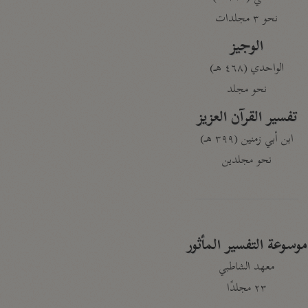
نحو ٣ مجلدات
الوجيز
الواحدي (٤٦٨ هـ)
نحو مجلد
تفسير القرآن العزيز
ابن أبي زمنين (٣٩٩ هـ)
نحو مجلدين
موسوعة التفسير المأثور
معهد الشاطبي
٢٣ مجلدًا