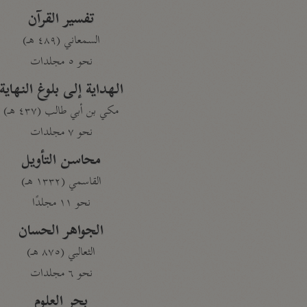
تفسير القرآن
السمعاني (٤٨٩ هـ)
نحو ٥ مجلدات
الهداية إلى بلوغ النهاية
مكي بن أبي طالب (٤٣٧ هـ)
نحو ٧ مجلدات
محاسن التأويل
القاسمي (١٣٣٢ هـ)
نحو ١١ مجلدًا
الجواهر الحسان
الثعالبي (٨٧٥ هـ)
نحو ٦ مجلدات
بحر العلوم