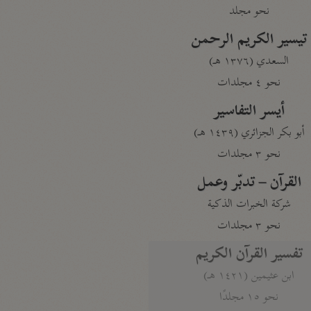
نحو مجلد
تيسير الكريم الرحمن
السعدي (١٣٧٦ هـ)
نحو ٤ مجلدات
أيسر التفاسير
أبو بكر الجزائري (١٤٣٩ هـ)
نحو ٣ مجلدات
القرآن – تدبّر وعمل
شركة الخبرات الذكية
نحو ٣ مجلدات
تفسير القرآن الكريم
ابن عثيمين (١٤٢١ هـ)
نحو ١٥ مجلدًا