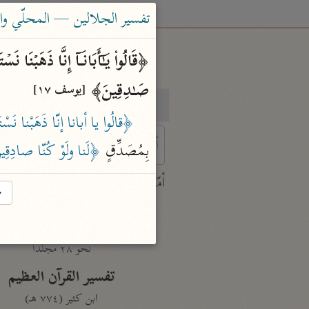
تفسير الجلالين — المحلّي والسيوطي (٤
صَـٰدِقِینَ﴾ 
[يوسف ١٧]
بحث
تفسير
﴿قالُوا يا أبانا إنّا ذَهَبْنا نَسْ
بِمُصَدِّقٍ 
﴿لَنا ولَوْ كُنّا صادِقِ
 characters for results.
أمّهات
→
جامع البيان
ابن جرير الطبري (٣١٠ هـ)
نحو ٢٨ مجلدًا
تفسير القرآن العظيم
ابن كثير (٧٧٤ هـ)