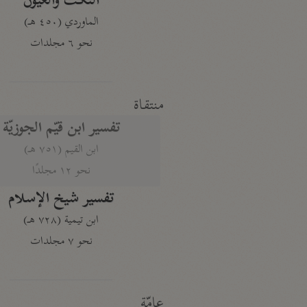
النكت والعيون
الماوردي (٤٥٠ هـ)
نحو ٦ مجلدات
منتقاة
تفسير ابن قيّم الجوزيّة
ابن القيم (٧٥١ هـ)
نحو ١٢ مجلدًا
تفسير شيخ الإسلام
ابن تيمية (٧٢٨ هـ)
نحو ٧ مجلدات
عامّة