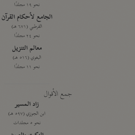
نحو ١٩ مجلدًا
الجامع لأحكام القرآن
القرطبي (٦٧١ هـ)
نحو ٢٤ مجلدًا
معالم التنزيل
البغوي (٥١٦ هـ)
نحو ١١ مجلدًا
جمع الأقوال
زاد المسير
ابن الجوزي (٥٩٧ هـ)
نحو ٥ مجلدات