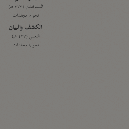
السمرقندي (٣٧٣ هـ)
نحو ٥ مجلدات
الكشف والبيان
الثعلبي (٤٢٧ هـ)
نحو ٨ مجلدات