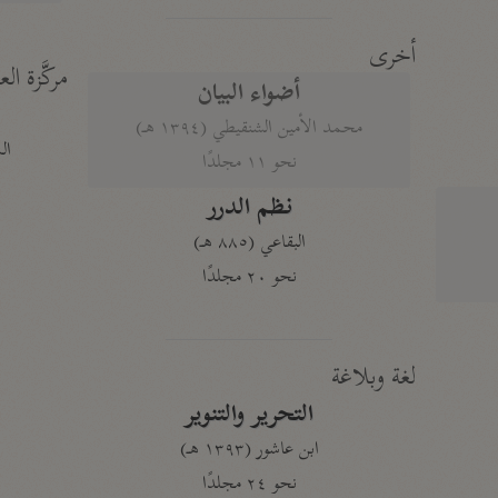
أخرى
مركَّزة الع
أضواء البيان
محمد الأمين الشنقيطي (١٣٩٤ هـ)
الم
نحو ١١ مجلدًا
نظم الدرر
البقاعي (٨٨٥ هـ)
نحو ٢٠ مجلدًا
لغة وبلاغة
التحرير والتنوير
ابن عاشور (١٣٩٣ هـ)
نحو ٢٤ مجلدًا