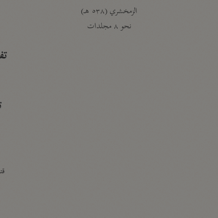
الزمخشري (٥٣٨ هـ)
ج
نحو ٨ مجلدات
تف
ت
قتا