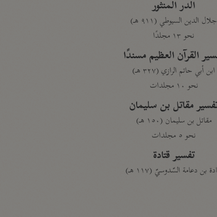
الدر المنثور
لال الدين السيوطي (٩١١ هـ)
نحو ١٣ مجلدًا
سير القرآن العظيم مسندًا
ابن أبي حاتم الرازي (٣٢٧ هـ)
نحو ١٠ مجلدات
فسير مقاتل بن سليمان
مقاتل بن سليمان (١٥٠ هـ)
نحو ٥ مجلدات
تفسير قتادة
دة بن دعامة السّدوسيّ (١١٧ هـ)