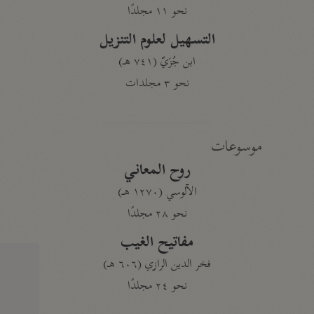
نحو ١١ مجلدًا
التسهيل لعلوم التنزيل
ابن جُزَيّ (٧٤١ هـ)
نحو ٣ مجلدات
موسوعات
روح المعاني
الآلوسي (١٢٧٠ هـ)
نحو ٢٨ مجلدًا
مفاتيح الغيب
فخر الدين الرازي (٦٠٦ هـ)
نحو ٢٤ مجلدًا