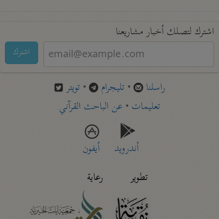
اشترك لتصلك أخبار مشاريعنا
اشترك
راسلنا
•
تليجرام
•
تويتر
تعليمات
•
عن الباحث القرآني
أندرويد
أيفون
تطوير
رعاية