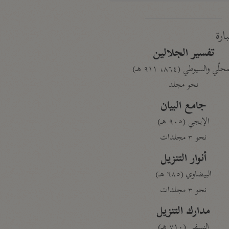
بارة
تفسير الجلالين
حلّي والسيوطي (٨٦٤، ٩١١ هـ)
نحو مجلد
جامع البيان
الإيجي (٩٠٥ هـ)
نحو ٣ مجلدات
أنوار التنزيل
البيضاوي (٦٨٥ هـ)
نحو ٣ مجلدات
مدارك التنزيل
النسفي (٧١٠ هـ)