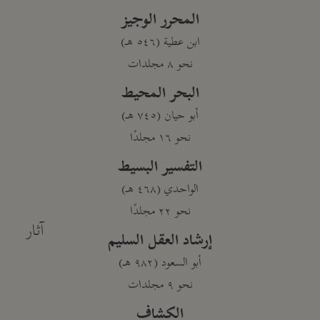
المحرر الوجيز
ابن عطية (٥٤٦ هـ)
نحو ٨ مجلدات
البحر المحيط
أبو حيان (٧٤٥ هـ)
نحو ١٦ مجلدًا
التفسير البسيط
الواحدي (٤٦٨ هـ)
نحو ٢٢ مجلدًا
آثار
إرشاد العقل السليم
أبو السعود (٩٨٢ هـ)
نحو ٩ مجلدات
الكشاف