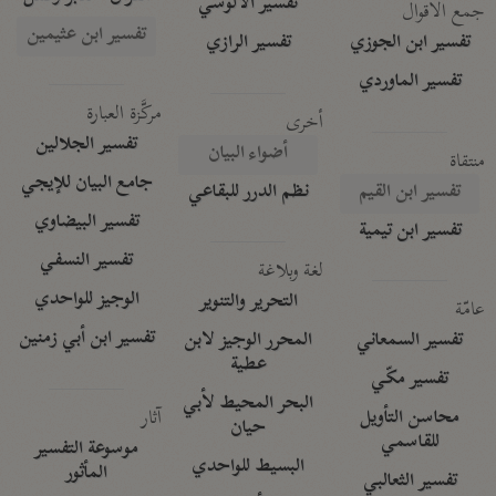
تفسير الآلوسي
جمع الأقوال
تفسير ابن عثيمين
تفسير ابن الجوزي
تفسير الرازي
تفسير الماوردي
مركَّزة العبارة
أخرى
تفسير الجلالين
أضواء البيان
منتقاة
جامع البيان للإيجي
تفسير ابن القيم
نظم الدرر للبقاعي
تفسير البيضاوي
تفسير ابن تيمية
تفسير النسفي
لغة وبلاغة
الوجيز للواحدي
التحرير والتنوير
عامّة
تفسير ابن أبي زمنين
تفسير السمعاني
المحرر الوجيز لابن
عطية
تفسير مكّي
البحر المحيط لأبي
آثار
محاسن التأويل
حيان
للقاسمي
موسوعة التفسير
البسيط للواحدي
المأثور
تفسير الثعالبي