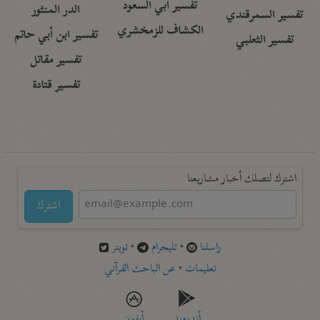
تفسير أبي السعود
الدر المنثور
تفسير السمرقندي
الكشاف للزمخشري
تفسير ابن أبي حاتم
تفسير الثعلبي
تفسير مقاتل
تفسير قتادة
اشترك لتصلك أخبار مشاريعنا
اشترك
راسلنا
•
تليجرام
•
تويتر
تعليمات
•
عن الباحث القرآني
أندرويد
أيفون