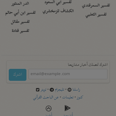
تفسير أبي السعود
الدر المنثور
تفسير السمرقندي
الكشاف للزمخشري
تفسير ابن أبي حاتم
تفسير الثعلبي
تفسير مقاتل
تفسير قتادة
اشترك لتصلك أخبار مشاريعنا
اشترك
راسلنا
•
تليجرام
•
تويتر
كنوز
•
تعليمات
•
عن الباحث القرآني
أندرويد
أيفون