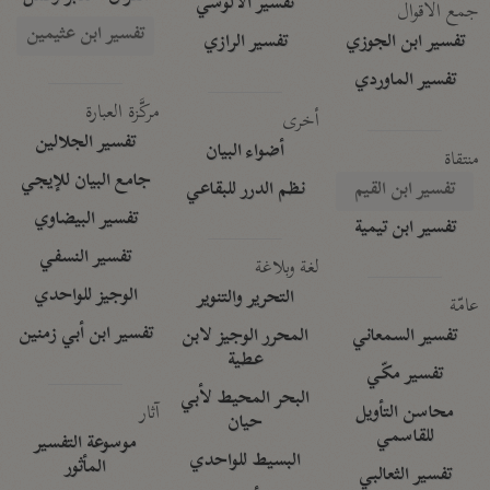
تفسير الآلوسي
جمع الأقوال
تفسير ابن عثيمين
تفسير ابن الجوزي
تفسير الرازي
تفسير الماوردي
مركَّزة العبارة
أخرى
تفسير الجلالين
أضواء البيان
منتقاة
جامع البيان للإيجي
تفسير ابن القيم
نظم الدرر للبقاعي
تفسير البيضاوي
تفسير ابن تيمية
تفسير النسفي
لغة وبلاغة
الوجيز للواحدي
التحرير والتنوير
عامّة
تفسير ابن أبي زمنين
تفسير السمعاني
المحرر الوجيز لابن
عطية
تفسير مكّي
البحر المحيط لأبي
آثار
محاسن التأويل
حيان
للقاسمي
موسوعة التفسير
البسيط للواحدي
المأثور
تفسير الثعالبي