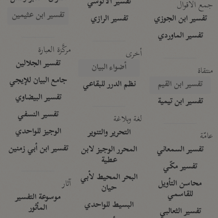
تفسير الآلوسي
جمع الأقوال
تفسير ابن عثيمين
تفسير ابن الجوزي
تفسير الرازي
تفسير الماوردي
مركَّزة العبارة
أخرى
تفسير الجلالين
أضواء البيان
منتقاة
جامع البيان للإيجي
تفسير ابن القيم
نظم الدرر للبقاعي
تفسير البيضاوي
تفسير ابن تيمية
تفسير النسفي
لغة وبلاغة
الوجيز للواحدي
التحرير والتنوير
عامّة
تفسير ابن أبي زمنين
تفسير السمعاني
المحرر الوجيز لابن
عطية
تفسير مكّي
البحر المحيط لأبي
آثار
محاسن التأويل
حيان
للقاسمي
موسوعة التفسير
البسيط للواحدي
المأثور
تفسير الثعالبي