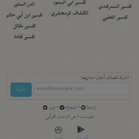
تفسير أبي السعود
الدر المنثور
تفسير السمرقندي
الكشاف للزمخشري
تفسير ابن أبي حاتم
تفسير الثعلبي
تفسير مقاتل
تفسير قتادة
اشترك لتصلك أخبار مشاريعنا
اشترك
راسلنا
•
تليجرام
•
تويتر
تعليمات
•
عن الباحث القرآني
أندرويد
أيفون