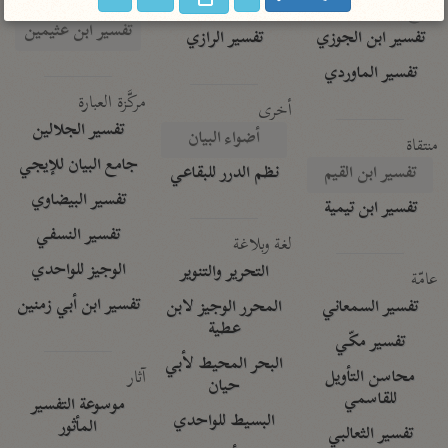
تفسير الآلوسي
جمع الأقوال
تفسير ابن عثيمين
تفسير ابن الجوزي
تفسير الرازي
تفسير الماوردي
مركَّزة العبارة
أخرى
تفسير الجلالين
أضواء البيان
منتقاة
جامع البيان للإيجي
تفسير ابن القيم
نظم الدرر للبقاعي
تفسير البيضاوي
تفسير ابن تيمية
تفسير النسفي
لغة وبلاغة
الوجيز للواحدي
التحرير والتنوير
عامّة
تفسير ابن أبي زمنين
تفسير السمعاني
المحرر الوجيز لابن
عطية
تفسير مكّي
البحر المحيط لأبي
آثار
محاسن التأويل
حيان
للقاسمي
موسوعة التفسير
البسيط للواحدي
المأثور
تفسير الثعالبي