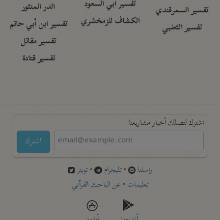
تفسير أبي السعود
الدر المنثور
تفسير السمرقندي
الكشاف للزمخشري
تفسير ابن أبي حاتم
تفسير الثعلبي
تفسير مقاتل
تفسير قتادة
اشترك لتصلك أخبار مشاريعنا
اشترك
راسلنا
•
تليجرام
•
تويتر
تعليمات
•
عن الباحث القرآني
أندرويد
أيفون