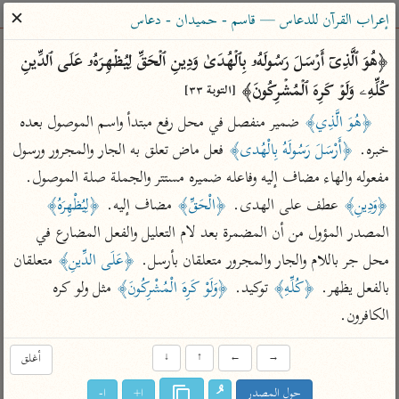
ساهم معنا في نشر القرآن والعلم الشرعي
✕
إعراب القرآن للدعاس — قاسم - حميدان - دعاس
الباحث القرآني
﴿هُوَ ٱلَّذِیۤ أَرۡسَلَ رَسُولَهُۥ بِٱلۡهُدَىٰ وَدِینِ ٱلۡحَقِّ لِیُظۡهِرَهُۥ عَلَى ٱلدِّینِ 
كُلِّهِۦ وَلَوۡ كَرِهَ ٱلۡمُشۡرِكُونَ﴾ 
[التوبة ٣٣]
بحث
تفسير
علوم
مصاحف
معاجم
﴿هُوَ الَّذِي﴾
 ضمير منفصل في محل رفع مبتدأ واسم الموصول بعده 
خبره. 
﴿أَرْسَلَ رَسُولَهُ بِالْهُدى﴾
 فعل ماض تعلق به الجار والمجرور ورسول 
مفعوله والهاء مضاف إليه وفاعله ضميره مستتر والجملة صلة الموصول. 
Type 2 or more characters for results.
﴿وَدِينِ﴾
 عطف على الهدى. 
﴿الْحَقِّ﴾
 مضاف إليه. 
﴿لِيُظْهِرَهُ﴾
Type 1 or more
أمّهات
عامّة
معاصرة
المصدر المؤول من أن المضمرة بعد لام التعليل والفعل المضارع في 
characters for results.
تفسير الطبري
فتح البيان للقنوجي
الميسر
محل جر باللام والجار والمجرور متعلقان بأرسل. 
﴿عَلَى الدِّينِ﴾
 متعلقان 
تفسير ابن كثير
فتح القدير للشوكاني
المختصر في
بالفعل يظهر. 
﴿كُلِّهِ﴾
 توكيد. 
﴿وَلَوْ كَرِهَ الْمُشْرِكُونَ﴾
 مثل ولو كره 
التفسير
تفسير القرطبي
تفسير ابن جزي
الكافرون.
تفسير السعدي
تفسير البغوي
→
←
↑
↓
أغلق
أيسر التفاسير
موسوعات
القرآن – تدبر وعمل
حول المصدر
ا+
ا-