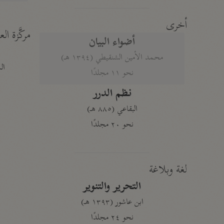
أخرى
مركَّزة الع
أضواء البيان
محمد الأمين الشنقيطي (١٣٩٤ هـ)
الم
نحو ١١ مجلدًا
نظم الدرر
البقاعي (٨٨٥ هـ)
نحو ٢٠ مجلدًا
لغة وبلاغة
التحرير والتنوير
ابن عاشور (١٣٩٣ هـ)
نحو ٢٤ مجلدًا