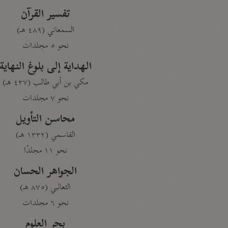
تفسير القرآن
السمعاني (٤٨٩ هـ)
نحو ٥ مجلدات
الهداية إلى بلوغ النهاية
مكي بن أبي طالب (٤٣٧ هـ)
نحو ٧ مجلدات
محاسن التأويل
القاسمي (١٣٣٢ هـ)
نحو ١١ مجلدًا
الجواهر الحسان
الثعالبي (٨٧٥ هـ)
نحو ٦ مجلدات
بحر العلوم