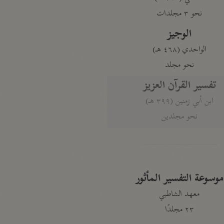
نحو ٣ مجلدات
الوجيز
الواحدي (٤٦٨ هـ)
نحو مجلد
تفسير القرآن العزيز
ابن أبي زمنين (٣٩٩ هـ)
نحو مجلدين
موسوعة التفسير المأثور
معهد الشاطبي
٢٣ مجلدًا