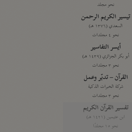
نحو مجلد
تيسير الكريم الرحمن
السعدي (١٣٧٦ هـ)
نحو ٤ مجلدات
أيسر التفاسير
أبو بكر الجزائري (١٤٣٩ هـ)
نحو ٣ مجلدات
القرآن – تدبّر وعمل
شركة الخبرات الذكية
نحو ٣ مجلدات
تفسير القرآن الكريم
ابن عثيمين (١٤٢١ هـ)
نحو ١٥ مجلدًا