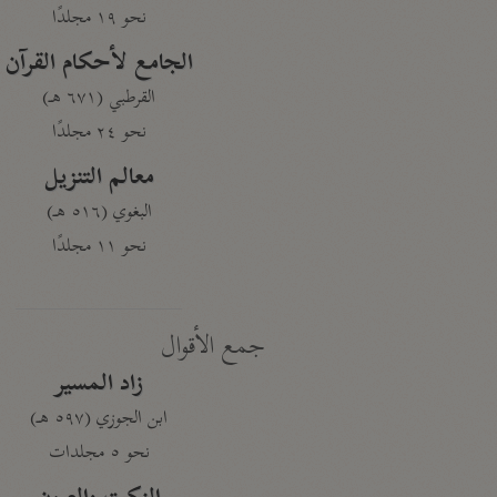
نحو ١٩ مجلدًا
الجامع لأحكام القرآن
القرطبي (٦٧١ هـ)
نحو ٢٤ مجلدًا
معالم التنزيل
البغوي (٥١٦ هـ)
نحو ١١ مجلدًا
جمع الأقوال
زاد المسير
ابن الجوزي (٥٩٧ هـ)
نحو ٥ مجلدات