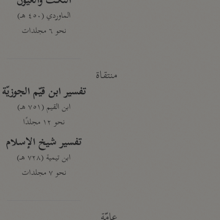
النكت والعيون
الماوردي (٤٥٠ هـ)
نحو ٦ مجلدات
منتقاة
تفسير ابن قيّم الجوزيّة
ابن القيم (٧٥١ هـ)
نحو ١٢ مجلدًا
تفسير شيخ الإسلام
ابن تيمية (٧٢٨ هـ)
نحو ٧ مجلدات
عامّة