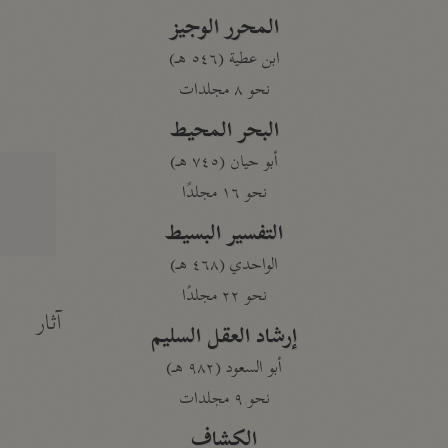
المحرر الوجيز
ابن عطية (٥٤٦ هـ)
نحو ٨ مجلدات
البحر المحيط
أبو حيان (٧٤٥ هـ)
نحو ١٦ مجلدًا
التفسير البسيط
الواحدي (٤٦٨ هـ)
نحو ٢٢ مجلدًا
آثار
إرشاد العقل السليم
أبو السعود (٩٨٢ هـ)
نحو ٩ مجلدات
الكشاف