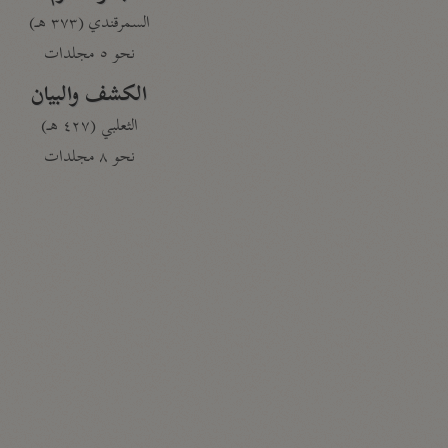
السمرقندي (٣٧٣ هـ)
نحو ٥ مجلدات
الكشف والبيان
الثعلبي (٤٢٧ هـ)
نحو ٨ مجلدات