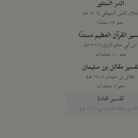
الدر المنثور
لال الدين السيوطي (٩١١ هـ)
نحو ١٣ مجلدًا
سير القرآن العظيم مسندًا
ابن أبي حاتم الرازي (٣٢٧ هـ)
نحو ١٠ مجلدات
فسير مقاتل بن سليمان
مقاتل بن سليمان (١٥٠ هـ)
نحو ٥ مجلدات
تفسير قتادة
دة بن دعامة السّدوسيّ (١١٧ هـ)