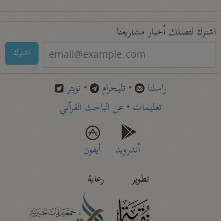
اشترك لتصلك أخبار مشاريعنا
اشترك
راسلنا
•
تليجرام
•
تويتر
تعليمات
•
عن الباحث القرآني
أندرويد
أيفون
تطوير
رعاية