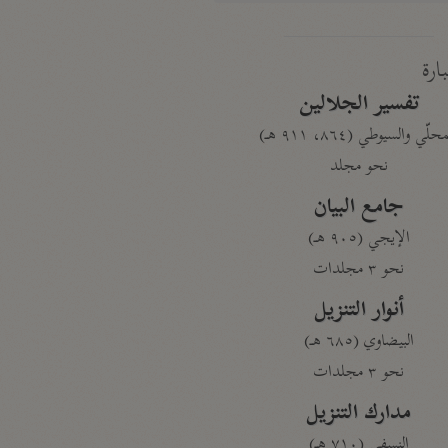
بارة
تفسير الجلالين
حلّي والسيوطي (٨٦٤، ٩١١ هـ)
نحو مجلد
جامع البيان
الإيجي (٩٠٥ هـ)
نحو ٣ مجلدات
أنوار التنزيل
البيضاوي (٦٨٥ هـ)
نحو ٣ مجلدات
مدارك التنزيل
النسفي (٧١٠ هـ)