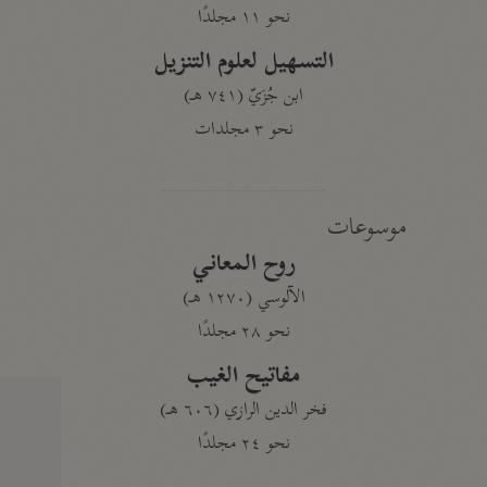
نحو ١١ مجلدًا
التسهيل لعلوم التنزيل
ابن جُزَيّ (٧٤١ هـ)
نحو ٣ مجلدات
موسوعات
روح المعاني
الآلوسي (١٢٧٠ هـ)
نحو ٢٨ مجلدًا
مفاتيح الغيب
فخر الدين الرازي (٦٠٦ هـ)
نحو ٢٤ مجلدًا