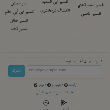
تفسير أبي السعود
الدر المنثور
تفسير السمرقندي
الكشاف للزمخشري
تفسير ابن أبي حاتم
تفسير الثعلبي
تفسير مقاتل
تفسير قتادة
اشترك لتصلك أخبار مشاريعنا
اشترك
راسلنا
•
تليجرام
•
تويتر
تعليمات
•
عن الباحث القرآني
أندرويد
أيفون