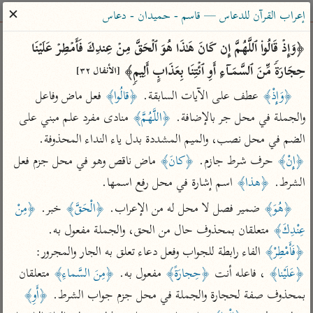
ساهم معنا في نشر القرآن والعلم الشرعي
✕
إعراب القرآن للدعاس — قاسم - حميدان - دعاس
الباحث القرآني
﴿وَإِذۡ قَالُوا۟ ٱللَّهُمَّ إِن كَانَ هَـٰذَا هُوَ ٱلۡحَقَّ مِنۡ عِندِكَ فَأَمۡطِرۡ عَلَیۡنَا 
حِجَارَةࣰ مِّنَ ٱلسَّمَاۤءِ أَوِ ٱئۡتِنَا بِعَذَابٍ أَلِیمࣲ﴾ 
[الأنفال ٣٢]
بحث
تفسير
علوم
مصاحف
معاجم
﴿وَإِذْ﴾
 عطف على الآيات السابقة. 
﴿قالُوا﴾
 فعل ماض وفاعل 
والجملة في محل جر بالإضافة. 
﴿اللَّهُمَّ﴾
 منادى مفرد علم مبني على 
الضم في محل نصب، والميم المشددة بدل ياء النداء المحذوفة. 
Type 2 or more characters for results.
﴿إِنْ﴾
 حرف شرط جازم. 
﴿كانَ﴾
 ماض ناقص وهو في محل جزم فعل 
Type 1 or more
أمّهات
عامّة
معاصرة
الشرط. 
﴿هذا﴾
 اسم إشارة في محل رفع اسمها.
characters for results.
تفسير الطبري
فتح البيان للقنوجي
الميسر
﴿هُوَ﴾
 ضمير فصل لا محل له من الإعراب. 
﴿الْحَقَّ﴾
 خبر. 
﴿مِنْ 
تفسير ابن كثير
فتح القدير للشوكاني
المختصر في
عِنْدِكَ﴾
 متعلقان بمحذوف حال من الحق، والجملة مفعول به. 
التفسير
تفسير القرطبي
تفسير ابن جزي
﴿فَأَمْطِرْ﴾
 الفاء رابطة للجواب وفعل دعاء تعلق به الجار والمجرور: 
تفسير السعدي
تفسير البغوي
﴿عَلَيْنا﴾
 ، فاعله أنت 
﴿حِجارَةً﴾
 مفعول به. 
﴿مِنَ السَّماءِ﴾
 متعلقان 
أيسر التفاسير
بمحذوف صفة لحجارة والجملة في محل جزم جواب الشرط. 
﴿أَوِ﴾
موسوعات
القرآن – تدبر وعمل