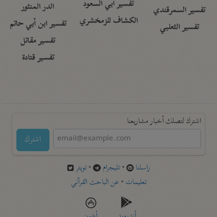
تفسير أبي السعود
الدر المنثور
تفسير السمرقندي
الكشاف للزمخشري
تفسير ابن أبي حاتم
تفسير الثعلبي
تفسير مقاتل
تفسير قتادة
اشترك لتصلك أخبار مشاريعنا
اشترك
راسلنا
•
تليجرام
•
تويتر
تعليمات
•
عن الباحث القرآني
أندرويد
أيفون