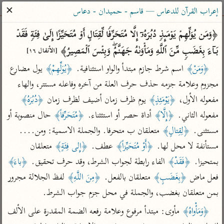
ساهم معنا في نشر القرآن والعلم الشرعي
✕
إعراب القرآن للدعاس — قاسم - حميدان - دعاس
الباحث القرآني
﴿وَمَن یُوَلِّهِمۡ یَوۡمَىِٕذࣲ دُبُرَهُۥۤ إِلَّا مُتَحَرِّفࣰا لِّقِتَالٍ أَوۡ مُتَحَیِّزًا إِلَىٰ فِئَةࣲ فَقَدۡ 
بَاۤءَ بِغَضَبࣲ مِّنَ ٱللَّهِ وَمَأۡوَىٰهُ جَهَنَّمُۖ وَبِئۡسَ ٱلۡمَصِیرُ﴾ 
[الأنفال ١٦]
بحث
تفسير
علوم
مصاحف
معاجم
﴿وَمَنْ﴾
 اسم شرط جازم مبتدأ والواو استئنافية. 
﴿يُوَلِّهِمْ﴾
 يول مضارع 
مجزوم وعلامة جزمه حذف حرف العلة من آخره وفاعله مستتر، والهاء 
مفعوله الأول، 
﴿يَوْمَئِذٍ﴾
 يوم ظرف زمان أضيف لظرف زمان 
﴿دُبُرَهُ﴾
Type 2 or more characters for results.
مفعوله الثاني. 
﴿إِلَّا﴾
 أداة حصر أو استئثناء. 
﴿مُتَحَرِّفاً﴾
 حال منصوبة أو 
Type 1 or more
أمّهات
عامّة
معاصرة
مستثنى. 
﴿لِقِتالٍ﴾
 متعلقان ب متحرفا. والجملة الاسمية: ومن.... 
characters for results.
تفسير الطبري
فتح البيان للقنوجي
الميسر
مستأنفة لا محل لها. 
﴿أَوْ مُتَحَيِّزاً﴾
 عطف. 
﴿إِلى فِئَةٍ﴾
 متعلقان 
تفسير ابن كثير
فتح القدير للشوكاني
المختصر في
بمتحيزا. 
﴿فَقَدْ﴾
 الفاء رابطة لجواب الشرط، وقد حرف تحقيق. 
﴿باءَ﴾
التفسير
تفسير القرطبي
تفسير ابن جزي
فعل ماض 
﴿بِغَضَبٍ﴾
 متعلقان بالفعل. 
﴿مِنَ اللَّهِ﴾
 لفظ الجلالة مجرور 
تفسير السعدي
بمن متعلقان بغضب، والجملة في محل جزم جواب الشرط.
تفسير البغوي
أيسر التفاسير
﴿وَمَأْواهُ﴾
 مأوى: مبتدأ مرفوع وعلامة رفعه الضمة المقدرة على الألف 
موسوعات
القرآن – تدبر وعمل